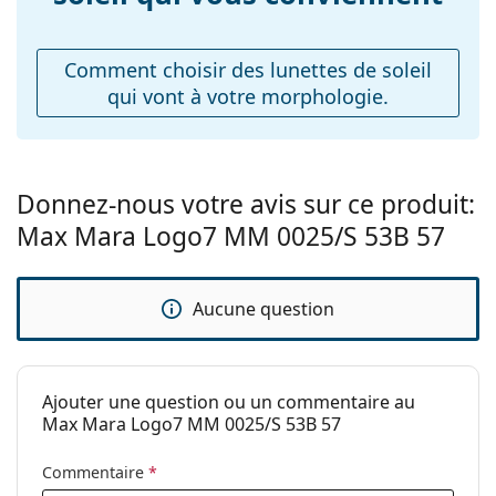
Poids:
160 g
découvrir d'autres modèles de marques populaires.
Plaquettes de nez
Non
ajustables:
Comment choisir des lunettes de soleil
qui vont à votre morphologie.
Charnière à
Non
ressort:
Accessoires
Étui:
Oui
Donnez-nous votre avis sur ce produit:
Max Mara Logo7 MM 0025/S 53B 57
Tissu de
Oui
nettoyage:
Autres
Aucune question
Sexe:
Pour femmes
Catégorie:
Lunettes de soleil
Ajouter une question ou un commentaire au
Marque:
Max Mara
Max Mara Logo7 MM 0025/S 53B 57
Utilisation:
Mode
Commentaire
*
Code:
MM0025/S 53B 57