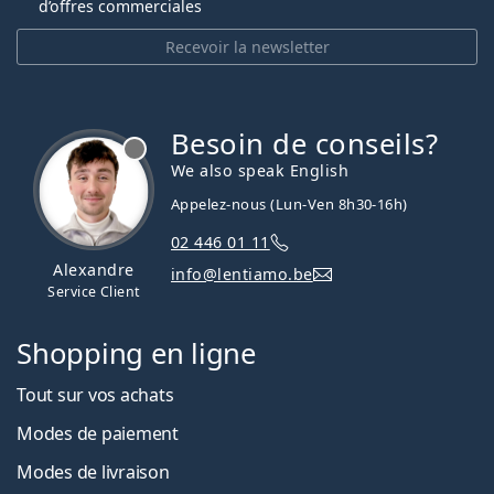
d’offres commerciales
Recevoir la newsletter
Besoin de conseils?
hors ligne
We also speak English
Appelez-nous (Lun-Ven 8h30-16h)
02 446 01 11
Alexandre
info@lentiamo.be
Service Client
Shopping en ligne
Tout sur vos achats
Modes de paiement
Modes de livraison