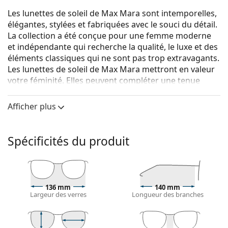
Les lunettes de soleil de Max Mara sont intemporelles,
élégantes, stylées et fabriquées avec le souci du détail.
La collection a été conçue pour une femme moderne
et indépendante qui recherche la qualité, le luxe et des
éléments classiques qui ne sont pas trop extravagants.
Les lunettes de soleil de Max Mara mettront en valeur
votre féminité. Elles peuvent compléter une tenue
urbaine, mais peuvent aussi être utilisées comme un
accessoire unique et élégant.
Afficher plus
Max Mara Logo7 MM 0025/S 53B 57
sont des lunettes
de soleil pour femmes.
Spécificités du produit
Voyez à quoi vous ressemblez avec ces lunettes de
soleil grâce à la fonction d'essayage virtuel de
Lentiamo.
Monture de lunettes de soleil
136 mm
140 mm
Largeur des verres
Longueur des branches
La couleur brune de la monture s'accorde
parfaitement avec tous les types de teint et des
cheveux châtain clair, noirs ou blond foncé.