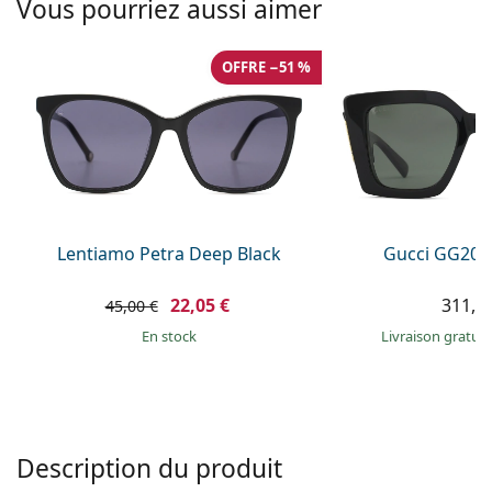
Vous pourriez aussi aimer
hors ligne
Toutes les marques
Persol
OFFRE −51 %
Prada
Toutes les marques
Lentiamo Petra Deep Black
Gucci GG203
22,05 €
311,9
45,00 €
en stock
Livraison gratui
Description du produit