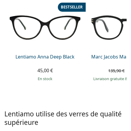
hors ligne
Toutes les marques
BESTSELLER
Persol
Prada
Toutes les marques
Lentiamo Anna Deep Black
Marc Jacobs Marc
45,00 €
8
135,90 €
en stock
Livraison gratuite
&
M
Lentiamo utilise des verres de qualité
supérieure