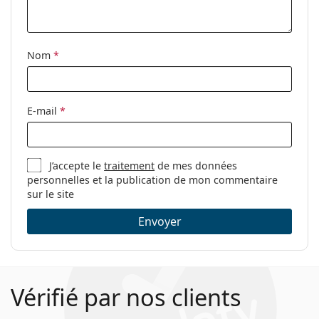
Accessoires
Étui:
Oui
Nom
*
Tissu de
Oui
nettoyage:
Autres
E-mail
*
Sexe:
Pour femmes
Catégorie:
Lunettes de vue
J’accepte le
traitement
de mes données
Marque:
Marc Jacobs
personnelles et la publication de mon commentaire
Code:
464 CVT 17 53
sur le site
Envoyer
Vérifié par nos clients