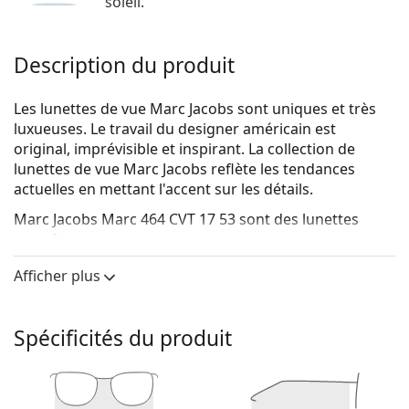
soleil.
Description du produit
Les lunettes de vue Marc Jacobs sont uniques et très
luxueuses. Le travail du designer américain est
original, imprévisible et inspirant. La collection de
lunettes de vue Marc Jacobs reflète les tendances
actuelles en mettant l'accent sur les détails.
Marc Jacobs Marc 464 CVT 17 53
sont des lunettes
pour femmes.
Voyez de quoi vous avez l'air avec ces lunettes grâce à
Afficher plus
la fonction d'essai virtuel de Lentiamo.
Monture de lunettes de vue
Spécificités du produit
La couleur noire de la monture s'accorde
parfaitement avec tous les teints et des cheveux
blonds clairs, châtains clairs ou noirs.