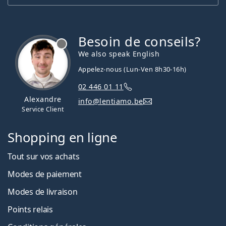
Besoin de conseils?
hors ligne
We also speak English
Appelez-nous (Lun-Ven 8h30-16h)
02 446 01 11
Alexandre
info@lentiamo.be
Service Client
Shopping en ligne
Tout sur vos achats
Modes de paiement
Modes de livraison
Points relais