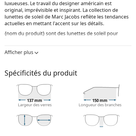
luxueuses. Le travail du designer américain est
original, imprévisible et inspirant. La collection de
lunettes de soleil de Marc Jacobs reflète les tendances
actuelles en mettant l'accent sur les détails.
{nom du produit}
sont des lunettes de soleil pour
hommes.
Voyez à quoi vous ressemblez avec ces lunettes de
Afficher plus
soleil grâce à la fonction d'essayage virtuel de
Lentiamo.
Spécificités du produit
Monture de lunettes de soleil
La couleur noire de la monture s'accorde
parfaitement avec tous les types de teint et des
cheveux blonds clairs, châtains clairs ou noirs.
137 mm
150 mm
Les
montures de lunettes de soleil pilotes
sont un
Largeur des verres
Longueur des branches
choix idéal pour les personnes ayant une forme de
visage carrée, ovale ou triangulaire.
La monture des lunettes de soleil est faite d'une
combinaison de métal et de plastique. Elle offre une
47 mm
58 mm
16 mm