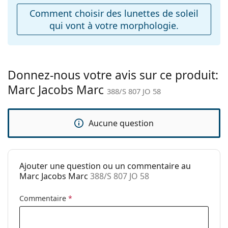
ajustables:
Comment choisir des lunettes de soleil
qui vont à votre morphologie.
Accessoires
Étui:
Oui
Tissu de
Oui
nettoyage:
Donnez-nous votre avis sur ce produit:
Marc Jacobs Marc
Autres
388/S 807 JO 58
Sexe:
Pour hommes
Catégorie:
Lunettes de soleil
Aucune question
Marque:
Marc Jacobs
Utilisation:
Mode
Ajouter une question ou un commentaire au
Code:
388/S 807 JO 58
Marc Jacobs Marc
388/S 807 JO 58
Commentaire
*