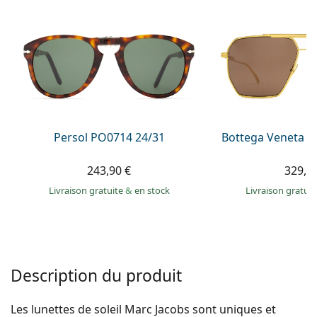
hors ligne
Toutes les marques
Persol
Prada
Toutes les marques
Persol PO0714 24/31
Bottega Veneta B
243,90 €
329,9
Livraison gratuite
&
en stock
Livraison gratui
Description du produit
Les lunettes de soleil Marc Jacobs sont uniques et