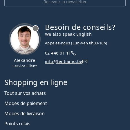
Recevoir la newsletter
Besoin de conseils?
hors ligne
We also speak English
Appelez-nous (Lun-Ven 8h30-16h)
02 446 01 11
Alexandre
info@lentiamo.be
Service Client
Shopping en ligne
Tout sur vos achats
Modes de paiement
Modes de livraison
Points relais