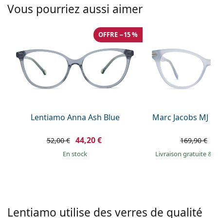
Solutions salines
Vous pourriez aussi aimer
02 446 01 11
Marc Jacobs
Gucci
Toutes les solutions
hors ligne
Toutes les marques
OFFRE −15 %
Persol
Prada
Toutes les marques
Lentiamo Anna Ash Blue
Marc Jacobs MJ 1
44,20 €
9
52,00 €
169,90 €
en stock
Livraison gratuite
&
M
Lentiamo utilise des verres de qualité