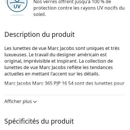
Nos verres offrent jusqu'à 100 % de
protection contre les rayons UV nocifs du
soleil.
Description du produit
Les lunettes de vue Marc Jacobs sont uniques et très
luxueuses. Le travail du designer américain est
original, imprévisible et inspirant. La collection de
lunettes de vue Marc Jacobs reflète les tendances
actuelles en mettant l'accent sur les détails.
Marc Jacobs Marc 365 PJP 16 54
sont des lunettes pour
femmes.
Voyez de quoi vous avez l'air avec ces lunettes grâce à
Afficher plus
la fonction d'essai virtuel de Lentiamo.
Monture de lunettes de vue
Spécificités du produit
La couleur bleue de la monture s'accorde