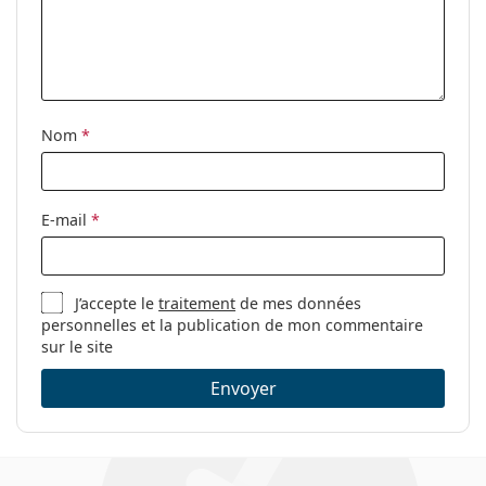
Accessoires
Étui:
Oui
Tissu de
Oui
nettoyage:
Nom
*
Autres
Sexe:
Pour femmes
Catégorie:
Lunettes de vue
E-mail
*
Marque:
Marc Jacobs
Code:
365 PJP 16 54
J’accepte le
traitement
de mes données
personnelles et la publication de mon commentaire
sur le site
Envoyer