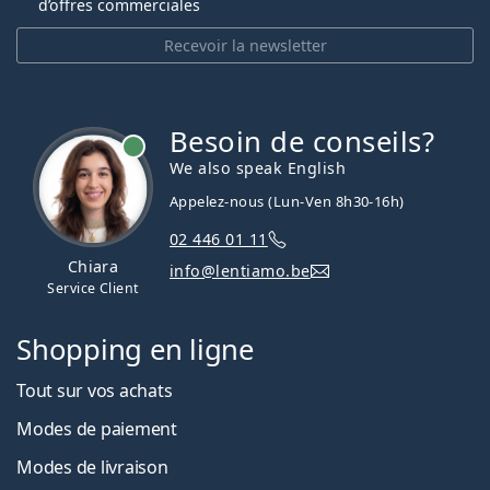
d’offres commerciales
Recevoir la newsletter
Besoin de conseils?
hors ligne
We also speak English
Appelez-nous (Lun-Ven 8h30-16h)
02 446 01 11
Chiara
info@lentiamo.be
Service Client
Shopping en ligne
Tout sur vos achats
Modes de paiement
Modes de livraison