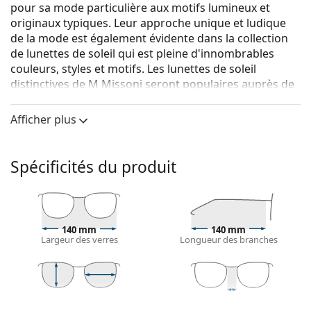
pour sa mode particulière aux motifs lumineux et
originaux typiques. Leur approche unique et ludique
de la mode est également évidente dans la collection
de lunettes de soleil qui est pleine d'innombrables
couleurs, styles et motifs. Les lunettes de soleil
distinctives de M Missoni seront populaires auprès de
tous les fans de mode.
Afficher plus
M Missoni MMI 0028/S 807 KU 52
sont des lunettes de
soleil pour femmes.
Monture de lunettes de soleil
Spécificités du produit
La couleur noire de la monture s'accorde
parfaitement avec tous les types de teint et des
cheveux blonds clairs, châtains clairs ou noirs.
Lunettes de soleil à montures rondes
sont un choix
140 mm
140 mm
Largeur des verres
Longueur des branches
idéal pour les personnes ayant une forme de visage
carrée ou ovale.
La monture des lunettes de soleil est faite d'une
combinaison de métal et de plastique. Elle offre une
47 mm
52 mm
21 mm
grande durabilité, une stabilité et un style