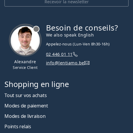
Recevoir la newsletter
Besoin de conseils?
hors ligne
We also speak English
Appelez-nous (Lun-Ven 8h30-16h)
02 446 01 11
Alexandre
info@lentiamo.be
Service Client
Shopping en ligne
Tout sur vos achats
Modes de paiement
Modes de livraison
Points relais