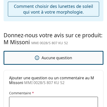
ajustables:
Comment choisir des lunettes de soleil
qui vont à votre morphologie.
Accessoires
Étui:
Oui
Tissu de
Oui
nettoyage:
Donnez-nous votre avis sur ce produit:
M Missoni
Autres
MMI 0028/S 807 KU 52
Sexe:
Pour femmes
Catégorie:
Lunettes de soleil
Aucune question
Marque:
M Missoni
Utilisation:
Mode
Ajouter une question ou un commentaire au M
Code:
MMI 0028/S 807 KU 52
Missoni
MMI 0028/S 807 KU 52
Commentaire
*