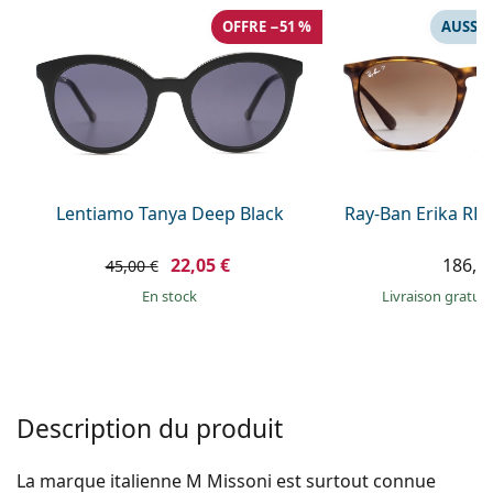
hors ligne
Toutes les marques
OFFRE −51 %
AUSSI 
Persol
Prada
Toutes les marques
Lentiamo Tanya Deep Black
Ray-Ban Erika RB
22,05 €
186,9
45,00 €
en stock
Livraison gratui
Description du produit
La marque italienne M Missoni est surtout connue