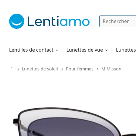
Rechercher
Je suis déjà client chez Lentiamo
Navigation sur le site
Solutions
Comment commander
Lentilles de contact
Lunettes de vue
Lunettes 
Lunettes de soleil
Pour femmes
M Missoni