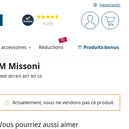
Nederlands
Barre de navigation
Évaluation
Vous êtes connec
Votre pa
4,7
/5
t accessoires
réductions
Produits-bonus
M Missoni
MMI 0019/S 807 9O 53
Actuellement, nous ne vendons pas ce produit.
Vous pourriez aussi aimer