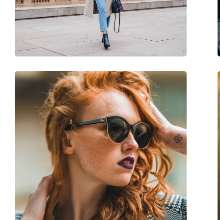
Poids:
100 g
Plaquettes de nez ajustables:
Oui
Accessoires
Étui:
Oui
Tissu de nettoyage:
Oui
Autres
Sexe:
Pour femmes
Catégorie:
Lunettes de soleil
Marque:
M Missoni
Utilisation:
Mode
Code:
MMI 0019/S 807 9O