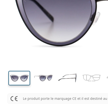
144 mm
Largeur des verres
Largeu
des verr
42 mm
53 mm
Largeur des verres
Largeur des verres
Le produit porte le marquage CE et il est destiné 