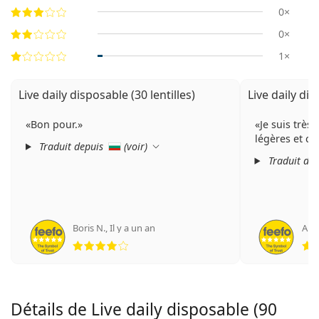
0×
0×
1×
Live daily disposable (30 lentilles)
Live daily dis
Bon pour.
Je suis très 
légères et co
Traduit depuis
(
voir
)
Traduit de
Boris N.
,
Il y a un an
An
évaluation 4 sur 5
Détails de Live daily disposable (90