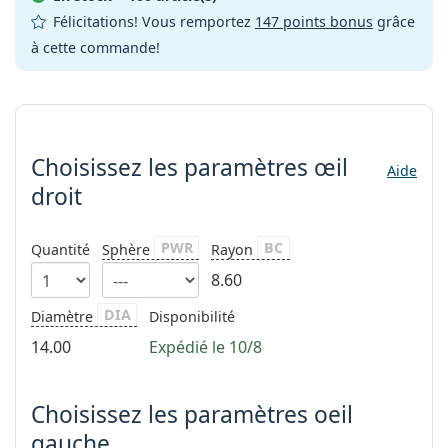
hors ligne
Toutes les marques
Félicitations! Vous remportez
147 points bonus
grâce
Persol
à cette commande!
Prada
Choisissez les paramètres
Toutes les marques
Choisissez les paramètres
œil
Aide
droit
PWR
BC
Quantité
Sphère
Rayon
8.60
DIA
Diamètre
Disponibilité
14.00
Expédié le 10/8
Choisissez les paramètres oeil
gauche