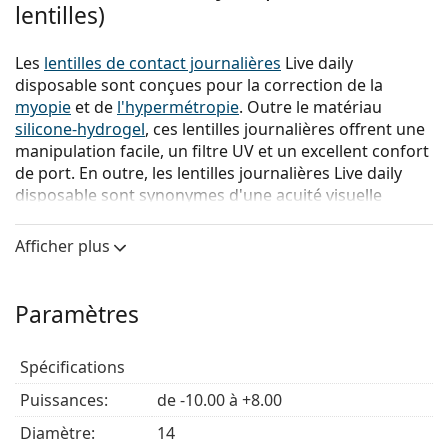
lentilles)
Les
lentilles de contact journalières
Live daily
disposable sont conçues pour la correction de la
myopie
et de
l'hypermétropie
. Outre le matériau
silicone-hydrogel
, ces lentilles journalières offrent une
manipulation facile, un filtre UV et un excellent confort
de port. En outre, les lentilles journalières Live daily
disposable sont synonymes d'une acuité visuelle
élevée.
Afficher plus
Quels sont les avantages des lentilles de contact
journalières Live daily disposable?
Le matériau des Live daily disposable est
Paramètres
actuellement l'un des matériaux les plus sains
disponibles pour la fabrication de lentilles de
Spécifications
contact. La raison est la suivante:
le silicone-
hydrogel
. Ce matériau unique permet aux yeux de
Puissances:
de -10.00 à +8.00
respirer. Vous pouvez donc profiter d'un confort
Diamètre:
14
durable toute la journée, pendant toute la durée de