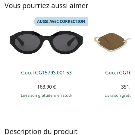
Solutions salines
Vous pourriez aussi aimer
02 446 01 11
Marc Jacobs
Gucci
Toutes les solutions
hors ligne
Toutes les marques
AUSSI AVEC CORRECTION
Persol
Prada
Toutes les marques
Gucci GG1579S 001 53
Gucci GG160
163,90 €
351,9
Livraison gratuite
&
en stock
Livraison gratui
Description du produit