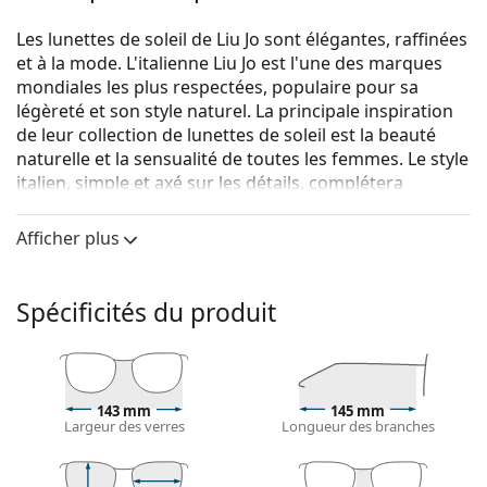
Les lunettes de soleil de Liu Jo sont élégantes, raffinées
et à la mode. L'italienne Liu Jo est l'une des marques
mondiales les plus respectées, populaire pour sa
légèreté et son style naturel. La principale inspiration
de leur collection de lunettes de soleil est la beauté
naturelle et la sensualité de toutes les femmes. Le style
italien, simple et axé sur les détails, complétera
l'originalité et la créativité de chaque femme.
Afficher plus
Liu Jo LJ753S 410 55
sont des lunettes de soleil pour
femmes.
Monture de lunettes de soleil
Spécificités du produit
La couleur bleue de la monture s'accorde
parfaitement avec tous les types de teint et des
cheveux châtain clair, noirs ou blonds clairs.
Lunettes de soleil à montures rectangulaires
sont
143 mm
145 mm
Largeur des verres
Longueur des branches
un choix idéal pour les personnes ayant une forme
de visage ovale ou ronde.
La monture des lunettes de soleil est faite d'une