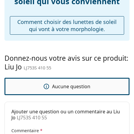
soleil qui vous conviennent
Poids:
75 g
Plaquettes de nez
Non
ajustables:
Comment choisir des lunettes de soleil
qui vont à votre morphologie.
Charnière à
Non
ressort:
Accessoires
Étui:
Oui
Donnez-nous votre avis sur ce produit:
Liu Jo
Tissu de
Non
LJ753S 410 55
nettoyage:
Autres
Aucune question
Sexe:
Pour femmes
Catégorie:
Lunettes de soleil
Ajouter une question ou un commentaire au Liu
Marque:
Liu Jo
Jo
LJ753S 410 55
Utilisation:
Mode
Commentaire
*
Code:
LJ753S 410 55