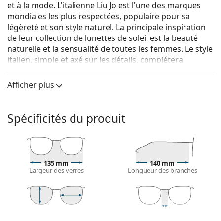
et à la mode. L'italienne Liu Jo est l'une des marques
mondiales les plus respectées, populaire pour sa
légèreté et son style naturel. La principale inspiration
de leur collection de lunettes de soleil est la beauté
naturelle et la sensualité de toutes les femmes. Le style
italien, simple et axé sur les détails, complétera
l'originalité et la créativité de chaque femme.
Afficher plus
Liu Jo LJ711S 215 53
sont des lunettes de soleil pour
femmes.
Voyez à quoi vous ressemblez avec ces lunettes de
Spécificités du produit
soleil grâce à la fonction d'essayage virtuel de
Lentiamo.
Monture de lunettes de soleil
135 mm
140 mm
La couleur brune de la monture s'accorde
Largeur des verres
Longueur des branches
parfaitement avec tous les types de teint et des
cheveux châtain clair, noirs ou blond foncé.
Les montures de lunettes de soleil Cat Eye
sont un
choix idéal pour celles qui ont un visage ovale, en
51 mm
53 mm
20 mm