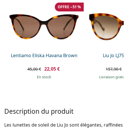
hors ligne
Toutes les marques
OFFRE −51 %
Persol
Prada
Toutes les marques
Lentiamo Eliska Havana Brown
Liu Jo LJ750
22,05 €
8
45,00 €
157,90 €
en stock
Livraison gratui
Description du produit
Les lunettes de soleil de Liu Jo sont élégantes, raffinées