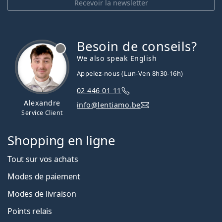
Recevoir la newsletter
Besoin de conseils?
hors ligne
We also speak English
Appelez-nous (Lun-Ven 8h30-16h)
02 446 01 11
Alexandre
info@lentiamo.be
Service Client
Shopping en ligne
Tout sur vos achats
Modes de paiement
Modes de livraison
Points relais