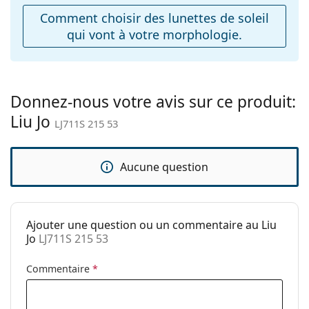
ajustables:
Comment choisir des lunettes de soleil
qui vont à votre morphologie.
Accessoires
Étui:
Oui
Tissu de
Oui
nettoyage:
Donnez-nous votre avis sur ce produit:
Liu Jo
Autres
LJ711S 215 53
Sexe:
Pour femmes
Catégorie:
Lunettes de soleil
Aucune question
Marque:
Liu Jo
Utilisation:
Mode
Ajouter une question ou un commentaire au Liu
Code:
LJ711S 215 53
Jo
LJ711S 215 53
Commentaire
*