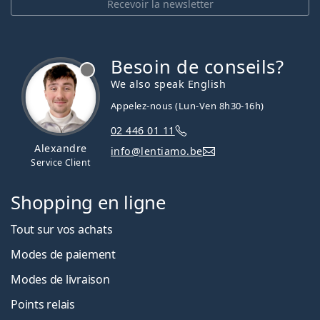
Recevoir la newsletter
Besoin de conseils?
hors ligne
We also speak English
Appelez-nous (Lun-Ven 8h30-16h)
02 446 01 11
Alexandre
info@lentiamo.be
Service Client
Shopping en ligne
Tout sur vos achats
Modes de paiement
Modes de livraison
Points relais