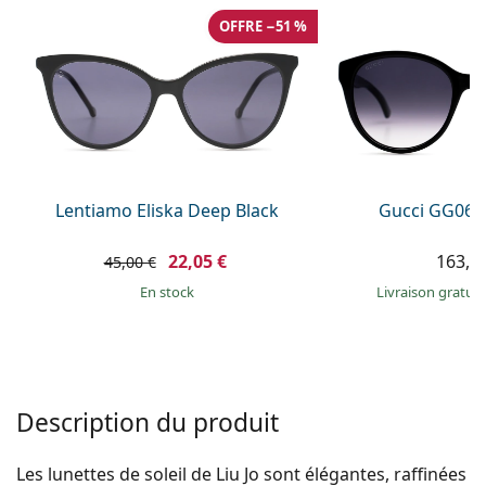
hors ligne
Toutes les marques
OFFRE −51 %
Persol
Prada
Toutes les marques
Lentiamo Eliska Deep Black
Gucci GG063
22,05 €
163,9
45,00 €
en stock
Livraison gratui
Description du produit
Les lunettes de soleil de Liu Jo sont élégantes, raffinées