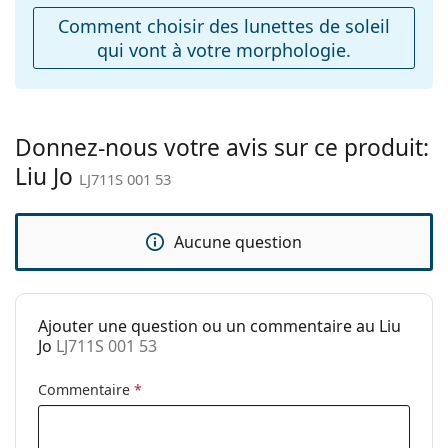
ajustables:
Comment choisir des lunettes de soleil
qui vont à votre morphologie.
Accessoires
Étui:
Oui
Tissu de
Oui
nettoyage:
Donnez-nous votre avis sur ce produit:
Liu Jo
Autres
LJ711S 001 53
Sexe:
Pour femmes
Catégorie:
Lunettes de soleil
Aucune question
Marque:
Liu Jo
Utilisation:
Mode
Ajouter une question ou un commentaire au Liu
Code:
LJ711S 001 53
Jo
LJ711S 001 53
Commentaire
*