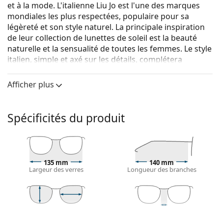
et à la mode. L'italienne Liu Jo est l'une des marques
mondiales les plus respectées, populaire pour sa
légèreté et son style naturel. La principale inspiration
de leur collection de lunettes de soleil est la beauté
naturelle et la sensualité de toutes les femmes. Le style
italien, simple et axé sur les détails, complétera
l'originalité et la créativité de chaque femme.
Afficher plus
Liu Jo LJ711S 001 53
sont des lunettes de soleil pour
femmes.
Voyez à quoi vous ressemblez avec ces lunettes de
Spécificités du produit
soleil grâce à la fonction d'essayage virtuel de
Lentiamo.
Monture de lunettes de soleil
135 mm
140 mm
La couleur noire de la monture s'accorde
Largeur des verres
Longueur des branches
parfaitement avec tous les types de teint et des
cheveux blonds clairs, châtains clairs ou noirs.
Les montures de lunettes de soleil Cat Eye
sont un
choix idéal pour celles qui ont un visage ovale, en
51 mm
53 mm
20 mm