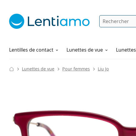
Rechercher
Je suis déjà client chez Lentiamo
Navigation sur le site
Solutions
Comment commander
Lentilles de contact
Lunettes de vue
Lunettes 
Lunettes de vue
Pour femmes
Liu Jo