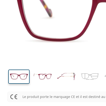
130 mm
Largeur des verres
Largeu
des verr
40 mm
53 mm
Largeur des verres
Largeur des verres
Le produit porte le marquage CE et il est destiné 