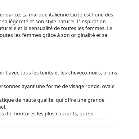
tendance. La marque italienne Liu Jo est l'une des
a légèreté et son style naturel. L'inspiration
aturelle et la sensualité de toutes les femmes. Le
à toutes les femmes grâce à son originalité et sa
t avec tous les teints et les cheveux noirs, bruns
personnes ayant une forme de visage ronde, ovale
stique de haute qualité, qui offre une grande
el.
es de montures les plus courants, qui se
ranches. Elles rehausseront et compléteront
eurs avantages est la robustesse, la durabilité, le
tout leur protection contre les dommages. Ce type