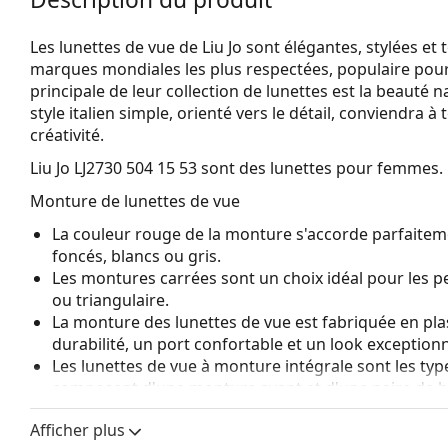
Les lunettes de vue de Liu Jo sont élégantes, stylées et 
marques mondiales les plus respectées, populaire pour s
principale de leur collection de lunettes est la beauté n
style italien simple, orienté vers le détail, conviendra 
créativité.
Liu Jo LJ2730 504 15 53
sont des lunettes pour femmes.
Monture de lunettes de vue
La couleur rouge de la monture s'accorde parfaitemen
foncés, blancs ou gris.
Les montures carrées sont un choix idéal pour les 
ou triangulaire.
La monture des lunettes de vue est fabriquée en pla
durabilité, un port confortable et un look exceptionn
Les lunettes de vue à monture intégrale sont les typ
composent d'une monture avant et d'une paire de b
votre style grâce à leur design remarquable. L'un de l
Afficher plus
fait qu'elles enferment entièrement le verre, et sur