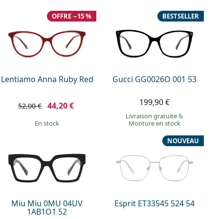
OFFRE −15 %
BESTSELLER
Lentiamo Anna Ruby Red
Gucci GG0026O 001 53
199,90 €
44,20 €
52,00 €
Livraison gratuite
&
en stock
Monture en stock
NOUVEAU
Miu Miu 0MU 04UV
Esprit ET33545 524 54
1AB1O1 52