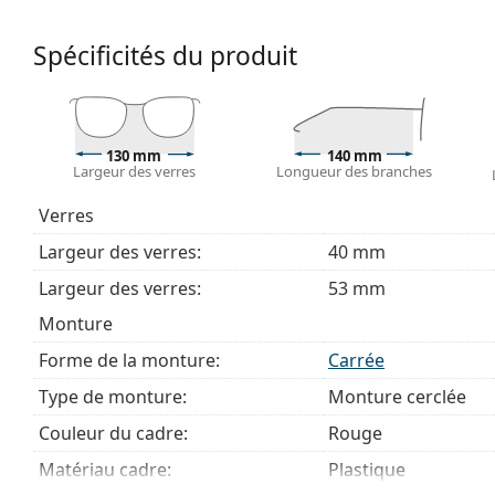
de monture convient à tous les verres, y compris le
Les charnières à ressort permettent aux branches d
Spécificités du produit
confort de port. Les montures sont plus résistante
bonne forme.
Accessoires
Nous livrons les lunettes dans leur étui d'origine. La
130 mm
140 mm
Largeur des verres
Longueur des branches
Explorez la gamme complète de
lunettes de vue
pour dé
des lunettes
si vous avez besoin d'aide pour choisir.
Verres
Ceci est un dispositif médical. Lisez le mode d'emploi ava
Largeur des verres:
40 mm
Largeur des verres:
53 mm
Monture
Forme de la monture:
Carrée
Type de monture:
Monture cerclée
Couleur du cadre:
Rouge
Matériau cadre:
Plastique