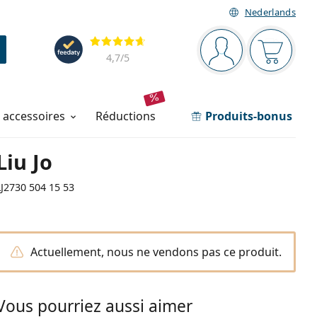
Nederlands
Barre de navigation
Évaluation
Vous êtes connec
Votre pa
4,7
/5
t accessoires
réductions
Produits-bonus
Liu Jo
LJ2730 504 15 53
Actuellement, nous ne vendons pas ce produit.
Vous pourriez aussi aimer