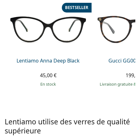
hors ligne
Toutes les marques
BESTSELLER
Persol
Prada
Toutes les marques
Lentiamo Anna Deep Black
Gucci GG002
45,00 €
199,9
en stock
Livraison gratuite
&
M
Lentiamo utilise des verres de qualité
supérieure