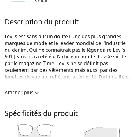
soleil.
Description du produit
Levi's est sans aucun doute l'une des plus grandes
marques de mode et le leader mondial de l'industrie
du denim. Qui ne connaîtrait pas le légendaire Levi's
501 Jeans qui a été élu l'article de mode du 20e siècle
par le magazine Time. Levi's ne se définit pas
seulement par des vêtements mais aussi par des
lunettes de vue qui reflètent la témérité, l'originalité et
surtout l'expression authentique de soi. La collection
de lunettes de vue Levi's est unique et recherchée par
Afficher plus
les vrais fans de mode.
Levi's LV 5024 807 21 52
sont des lunettes pour
Spécificités du produit
femmes.
Voyez de quoi vous avez l'air avec ces lunettes grâce à
la fonction d'essai virtuel de Lentiamo.