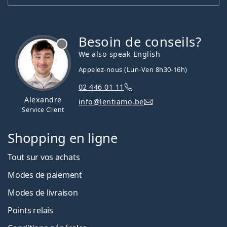
Besoin de conseils?
hors ligne
We also speak English
Appelez-nous (Lun-Ven 8h30-16h)
02 446 01 11
Alexandre
info@lentiamo.be
Service Client
Shopping en ligne
Tout sur vos achats
Modes de paiement
Modes de livraison
Points relais