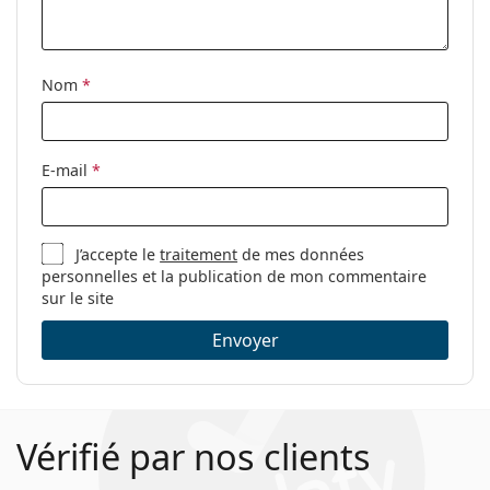
avant l'utilisation.
nettoyage:
Autres
Nom
*
Sexe:
Pour femmes
Catégorie:
Lunettes de vue
Marque:
Levi´s
E-mail
*
Code:
LV 5024 807 21 52
J’accepte le
traitement
de mes données
personnelles et la publication de mon commentaire
sur le site
Envoyer
Vérifié par nos clients