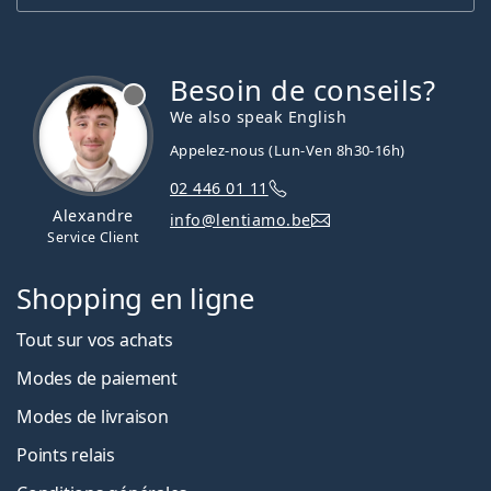
Besoin de conseils?
hors ligne
We also speak English
Appelez-nous (Lun-Ven 8h30-16h)
02 446 01 11
Alexandre
info@lentiamo.be
Service Client
Shopping en ligne
Tout sur vos achats
Modes de paiement
Modes de livraison
Points relais