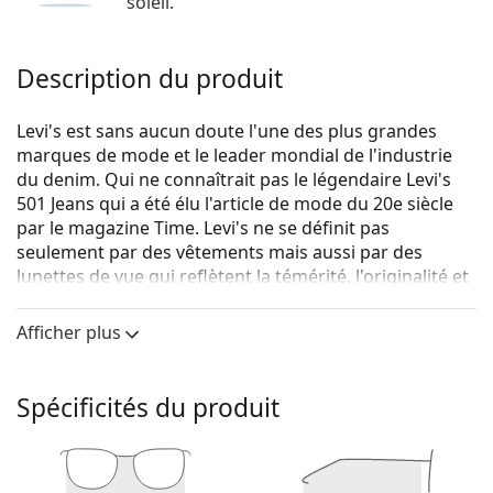
soleil.
Description du produit
Levi's est sans aucun doute l'une des plus grandes
marques de mode et le leader mondial de l'industrie
du denim. Qui ne connaîtrait pas le légendaire Levi's
501 Jeans qui a été élu l'article de mode du 20e siècle
par le magazine Time. Levi's ne se définit pas
seulement par des vêtements mais aussi par des
lunettes de vue qui reflètent la témérité, l'originalité et
surtout l'expression authentique de soi. La collection
de lunettes de vue Levi's est unique et recherchée par
Afficher plus
les vrais fans de mode.
Levi's LV 5023 789 18 52
sont des lunettes pour
Spécificités du produit
femmes.
Monture de lunettes de vue
La couleur violette de la monture s'accorde