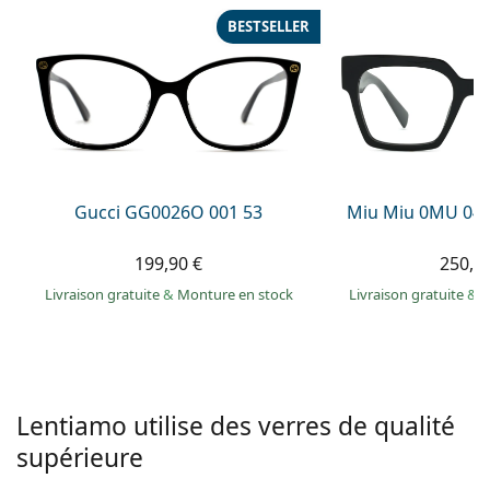
hors ligne
Toutes les marques
BESTSELLER
Persol
Prada
Toutes les marques
Gucci GG0026O 001 53
Miu Miu 0MU 04
199,90 €
250,9
Livraison gratuite
&
Monture en stock
Livraison gratuite
&
M
Lentiamo utilise des verres de qualité
supérieure