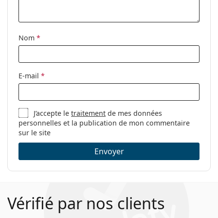
nettoyage:
Autres
Nom
*
Sexe:
Pour femmes
Catégorie:
Lunettes de vue
Marque:
Levi´s
E-mail
*
Code:
LV 5023 789 18 52
J’accepte le
traitement
de mes données
personnelles et la publication de mon commentaire
sur le site
Envoyer
Vérifié par nos clients