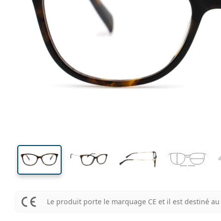
124 mm
Largeur des verres
Largeu
des verr
37 mm
51 mm
Largeur des verres
Largeur des verres
Le produit porte le marquage CE et il est destiné 