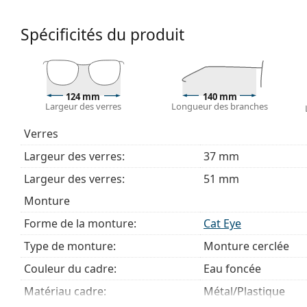
de monture convient à tous les verres, y compris le
Accessoires
Spécificités du produit
Nous livrons les lunettes dans leur étui d'origine. La
Le chiffon fourni est idéal pour le nettoyage et l'en
livrés avec un sac en tissu au lieu d'un chiffon.
124 mm
140 mm
Explorez la gamme complète de
lunettes de vue
pour dé
Largeur des verres
Longueur des branches
des lunettes
si vous avez besoin d'aide pour choisir.
Verres
Ceci est un dispositif médical. Lisez le mode d'emploi ava
Largeur des verres:
37 mm
Largeur des verres:
51 mm
Monture
Forme de la monture:
Cat Eye
Type de monture:
Monture cerclée
Couleur du cadre:
Eau foncée
Matériau cadre:
Métal/Plastique