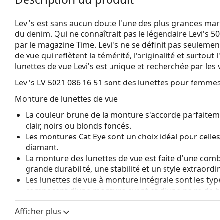
Levi's est sans aucun doute l'une des plus grandes mar
du denim. Qui ne connaîtrait pas le légendaire Levi's 501
par le magazine Time. Levi's ne se définit pas seuleme
de vue qui reflètent la témérité, l'originalité et surtout
lunettes de vue Levi's est unique et recherchée par les
Levi's LV 5021 086 16 51
sont des lunettes pour femmes
Monture de lunettes de vue
La couleur brune de la monture s'accorde parfaitem
clair, noirs ou blonds foncés.
Les montures Cat Eye sont un choix idéal pour celle
diamant.
La monture des lunettes de vue est faite d'une combi
grande durabilité, une stabilité et un style extraordin
Les lunettes de vue à monture intégrale sont les typ
composent d'une monture avant et d'une paire de b
votre style grâce à leur design remarquable. L'un de l
Afficher plus
fait qu'elles enferment entièrement le verre, et sur