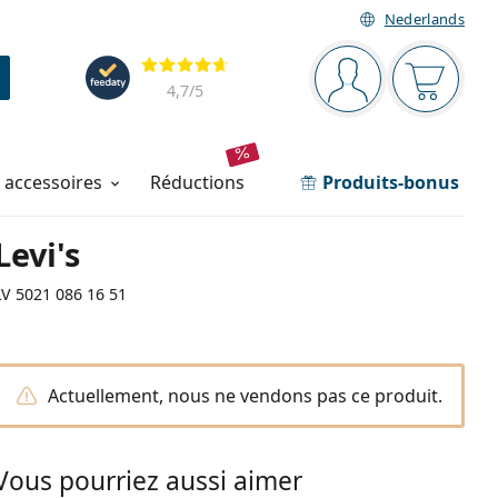
Nederlands
Barre de navigation
Évaluation
Vous êtes connec
Votre pa
4,7
/5
t accessoires
réductions
Produits-bonus
Levi's
LV 5021 086 16 51
Actuellement, nous ne vendons pas ce produit.
Vous pourriez aussi aimer