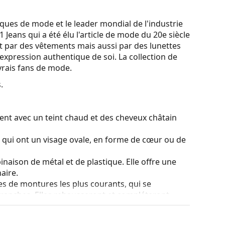
ques de mode et le leader mondial de l'industrie
 Jeans qui a été élu l'article de mode du 20e siècle
nt par des vêtements mais aussi par des lunettes
 l'expression authentique de soi. La collection de
 vrais fans de mode.
.
ent avec un teint chaud et des cheveux châtain
s qui ont un visage ovale, en forme de cœur ou de
naison de métal et de plastique. Elle offre une
aire.
es de montures les plus courants, qui se
ranches. Elles rehausseront et compléteront
eurs avantages est la robustesse, la durabilité, le
tout leur protection contre les dommages. Ce type