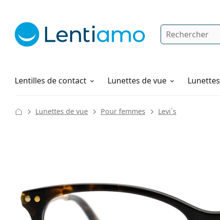
Rechercher
Je suis déjà client chez Lentiamo
Navigation sur le site
Solutions
Comment commander
Lentilles de contact
Lunettes de vue
Lunettes 
Lunettes de vue
Pour femmes
Levi´s