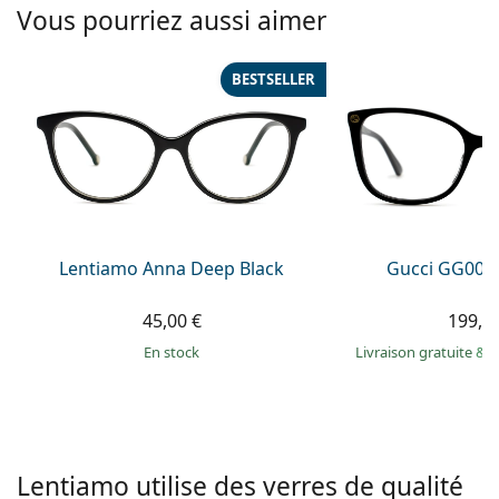
Solutions salines
Vous pourriez aussi aimer
02 446 01 11
Marc Jacobs
Gucci
Toutes les solutions
hors ligne
Toutes les marques
BESTSELLER
Persol
Prada
Toutes les marques
Lentiamo Anna Deep Black
Gucci GG002
45,00 €
199,9
en stock
Livraison gratuite
&
M
Lentiamo utilise des verres de qualité