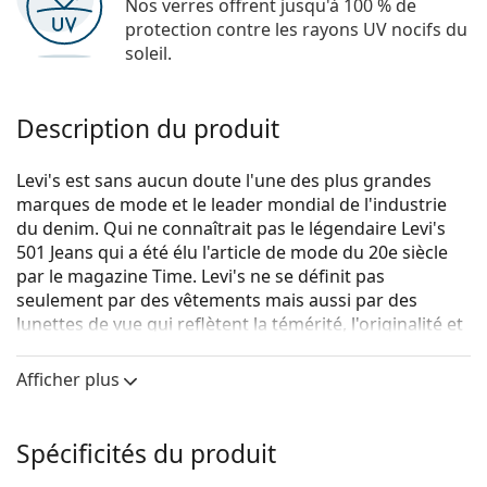
Nos verres offrent jusqu'à 100 % de
protection contre les rayons UV nocifs du
soleil.
Description du produit
Levi's est sans aucun doute l'une des plus grandes
marques de mode et le leader mondial de l'industrie
du denim. Qui ne connaîtrait pas le légendaire Levi's
501 Jeans qui a été élu l'article de mode du 20e siècle
par le magazine Time. Levi's ne se définit pas
seulement par des vêtements mais aussi par des
lunettes de vue qui reflètent la témérité, l'originalité et
surtout l'expression authentique de soi. La collection
de lunettes de vue Levi's est unique et recherchée par
Afficher plus
les vrais fans de mode.
Levi's LV 5015 807 16 53
sont des lunettes pour
Spécificités du produit
femmes.