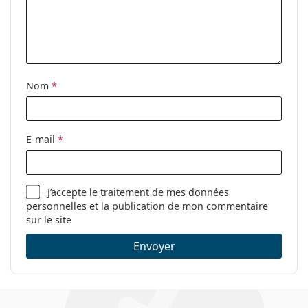
Étui:
Oui
Tissu de
Oui
nettoyage:
Autres
Nom
*
Sexe:
Pour femmes
Catégorie:
Lunettes de vue
Marque:
Levi´s
E-mail
*
Code:
LV 5015 807 16 53
J’accepte le
traitement
de mes données
personnelles et la publication de mon commentaire
sur le site
Envoyer