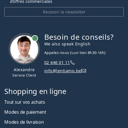
d’offres commerciales
Recevoir la newsletter
Besoin de conseils?
hors ligne
We also speak English
Appelez-nous (Lun-Ven 8h30-16h)
02 446 01 11
Alexandre
info@lentiamo.be
Service Client
Shopping en ligne
Tout sur vos achats
Modes de paiement
Modes de livraison