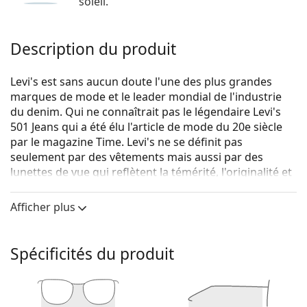
soleil.
Description du produit
Levi's est sans aucun doute l'une des plus grandes
marques de mode et le leader mondial de l'industrie
du denim. Qui ne connaîtrait pas le légendaire Levi's
501 Jeans qui a été élu l'article de mode du 20e siècle
par le magazine Time. Levi's ne se définit pas
seulement par des vêtements mais aussi par des
lunettes de vue qui reflètent la témérité, l'originalité et
surtout l'expression authentique de soi. La collection
de lunettes de vue Levi's est unique et recherchée par
Afficher plus
les vrais fans de mode.
Levi's LV 5009 807 17 53
sont des lunettes pour
Spécificités du produit
femmes.
Monture de lunettes de vue
La couleur noire de la monture s'accorde