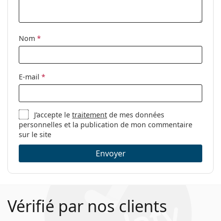
nettoyage:
Autres
Nom
*
Sexe:
Pour femmes
Catégorie:
Lunettes de vue
Marque:
Levi´s
E-mail
*
Code:
LV 5009 807 17 53
J’accepte le
traitement
de mes données
personnelles et la publication de mon commentaire
sur le site
Envoyer
Vérifié par nos clients