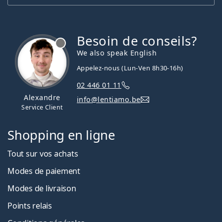
Besoin de conseils?
hors ligne
We also speak English
Appelez-nous (Lun-Ven 8h30-16h)
02 446 01 11
Alexandre
info@lentiamo.be
Service Client
Shopping en ligne
Tout sur vos achats
Modes de paiement
Modes de livraison
Points relais