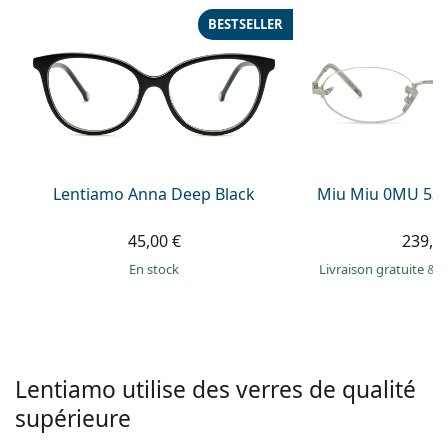
hors ligne
Toutes les marques
BESTSELLER
Persol
Prada
Toutes les marques
Lentiamo Anna Deep Black
Miu Miu 0MU 53
45,00 €
239,9
en stock
Livraison gratuite
&
M
Lentiamo utilise des verres de qualité
supérieure