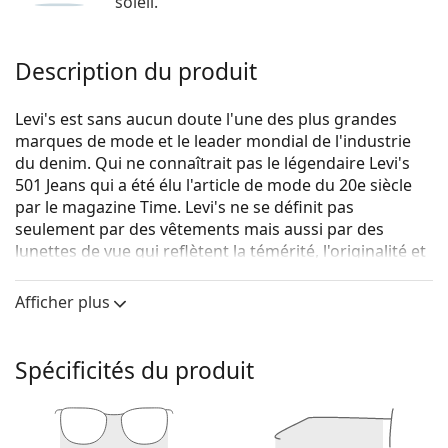
soleil.
Description du produit
Levi's est sans aucun doute l'une des plus grandes
marques de mode et le leader mondial de l'industrie
du denim. Qui ne connaîtrait pas le légendaire Levi's
501 Jeans qui a été élu l'article de mode du 20e siècle
par le magazine Time. Levi's ne se définit pas
seulement par des vêtements mais aussi par des
lunettes de vue qui reflètent la témérité, l'originalité et
surtout l'expression authentique de soi. La collection
de lunettes de vue Levi's est unique et recherchée par
Afficher plus
les vrais fans de mode.
Levi's LV 5004 086 18 52
sont des lunettes unisexes.
Spécificités du produit
Voyez de quoi vous avez l'air avec ces lunettes grâce à
la fonction d'essai virtuel de Lentiamo.
Monture de lunettes de vue