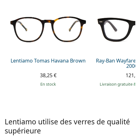
hors ligne
Toutes les marques
Persol
Prada
Toutes les marques
Lentiamo Tomas Havana Brown
Ray-Ban Wayfarer
2000 
38,25 €
121,9
en stock
Livraison gratuite
&
M
Lentiamo utilise des verres de qualité
supérieure