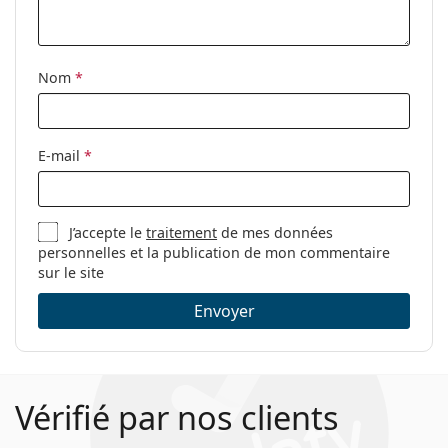
nettoyage:
Autres
Nom
*
Sexe:
Unisex
Catégorie:
Lunettes de vue
Marque:
Levi´s
E-mail
*
Code:
LV 5004 086 18 52
J’accepte le
traitement
de mes données
personnelles et la publication de mon commentaire
sur le site
Envoyer
Vérifié par nos clients