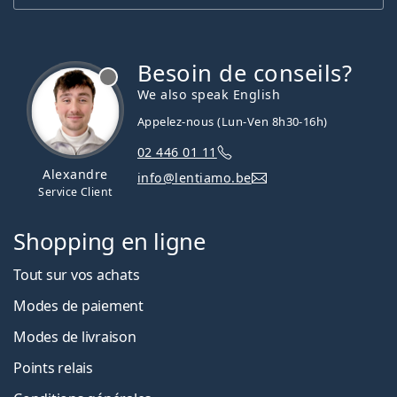
Besoin de conseils?
hors ligne
We also speak English
Appelez-nous (Lun-Ven 8h30-16h)
02 446 01 11
Alexandre
info@lentiamo.be
Service Client
Shopping en ligne
Tout sur vos achats
Modes de paiement
Modes de livraison
Points relais