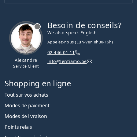
Besoin de conseils?
hors ligne
We also speak English
Appelez-nous (Lun-Ven 8h30-16h)
02 446 01 11
Alexandre
info@lentiamo.be
Service Client
Shopping en ligne
Tout sur vos achats
Modes de paiement
Modes de livraison
Points relais