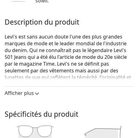
soleil.
Description du produit
Levi's est sans aucun doute l'une des plus grandes
marques de mode et le leader mondial de l'industrie
du denim. Qui ne connaîtrait pas le légendaire Levi's
501 Jeans qui a été élu l'article de mode du 20e siècle
par le magazine Time. Levi's ne se définit pas
seulement par des vêtements mais aussi par des
lunettes de vue qui reflètent la témérité, l'originalité et
surtout l'expression authentique de soi. La collection
de lunettes de vue Levi's est unique et recherchée par
Afficher plus
les vrais fans de mode.
Levi's LV 1009 J5G 20 51
sont des lunettes unisexes.
Spécificités du produit
Voyez de quoi vous avez l'air avec ces lunettes grâce à
la fonction d'essai virtuel de Lentiamo.
Monture de lunettes de vue