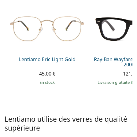
hors ligne
Toutes les marques
Persol
Prada
Toutes les marques
Lentiamo Eric Light Gold
Ray-Ban Wayfarer
2000 
45,00 €
121,9
en stock
Livraison gratuite
&
M
Lentiamo utilise des verres de qualité
supérieure