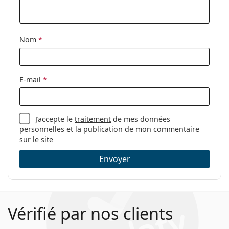
nettoyage:
Autres
Nom
*
Sexe:
Unisex
Catégorie:
Lunettes de vue
Marque:
Levi´s
E-mail
*
Code:
LV 1009 J5G 20 51
J’accepte le
traitement
de mes données
personnelles et la publication de mon commentaire
sur le site
Envoyer
Vérifié par nos clients