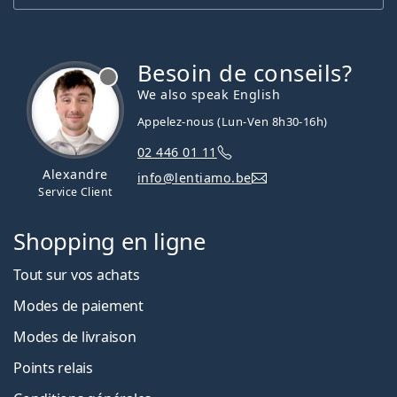
Besoin de conseils?
hors ligne
We also speak English
Appelez-nous (Lun-Ven 8h30-16h)
02 446 01 11
Alexandre
info@lentiamo.be
Service Client
Shopping en ligne
Tout sur vos achats
Modes de paiement
Modes de livraison
Points relais