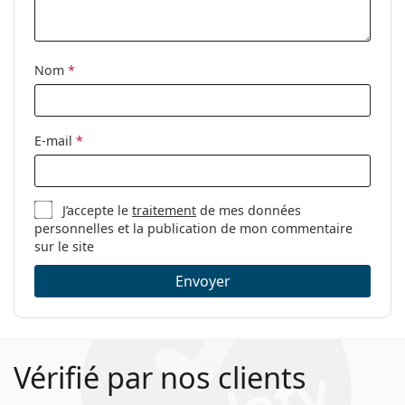
Tissu de
Oui
nettoyage:
Nom
*
Autres
Sexe:
Unisex
Catégorie:
Lunettes de vue
E-mail
*
Marque:
Levi´s
Code:
LV 1008 KJ1 18 53
J’accepte le
traitement
de mes données
personnelles et la publication de mon commentaire
sur le site
Envoyer
Vérifié par nos clients