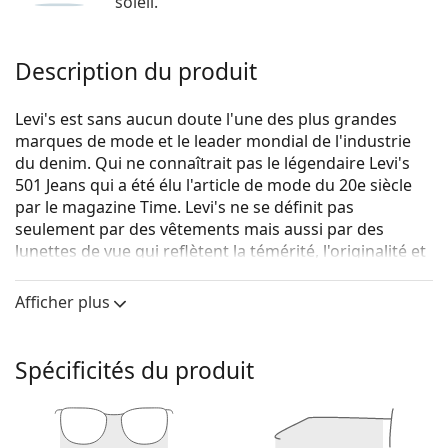
soleil.
Description du produit
Levi's est sans aucun doute l'une des plus grandes
marques de mode et le leader mondial de l'industrie
du denim. Qui ne connaîtrait pas le légendaire Levi's
501 Jeans qui a été élu l'article de mode du 20e siècle
par le magazine Time. Levi's ne se définit pas
seulement par des vêtements mais aussi par des
lunettes de vue qui reflètent la témérité, l'originalité et
surtout l'expression authentique de soi. La collection
de lunettes de vue Levi's est unique et recherchée par
Afficher plus
les vrais fans de mode.
Levi's LV 1008 KJ1 18 53
sont des lunettes unisexes.
Spécificités du produit
Monture de lunettes de vue
La couleur grise de la monture s'accorde
parfaitement avec tous les teints et des cheveux