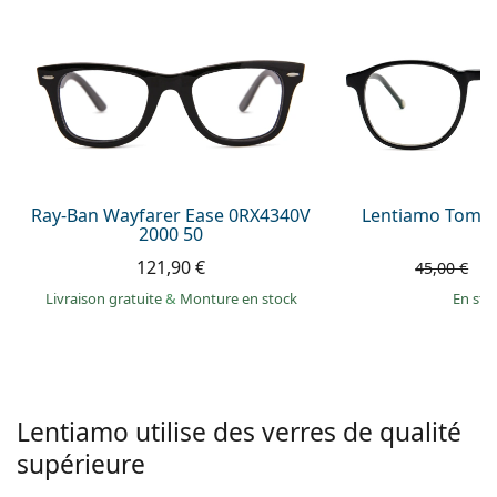
hors ligne
Toutes les marques
Persol
Prada
Toutes les marques
Ray-Ban Wayfarer Ease 0RX4340V
Lentiamo Tomas
2000 50
121,90 €
3
45,00 €
Livraison gratuite
&
Monture en stock
en sto
Lentiamo utilise des verres de qualité
supérieure