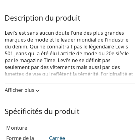
Description du produit
Levi's est sans aucun doute l'une des plus grandes
marques de mode et le leader mondial de l'industrie
du denim. Qui ne connaîtrait pas le légendaire Levi's
501 Jeans qui a été élu l'article de mode du 20e siècle
par le magazine Time. Levi's ne se définit pas
seulement par des vêtements mais aussi par des
lunettes de vue qui reflètent la témérité, l'originalité et
surtout l'expression authentique de soi. La collection
de lunettes de vue Levi's est unique et recherchée par
Afficher plus
les vrais fans de mode.
Levi's LV 1008 010 18
sont des lunettes unisexes.
Spécificités du produit
Monture de lunettes de vue
La couleur argentée de la monture s'accorde
Monture
parfaitement avec tous les teints et des cheveux
Forme de la
Carrée
roux, gris, blancs ou blond foncés.