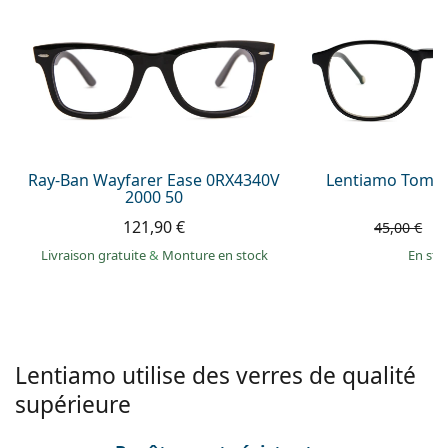
hors ligne
Toutes les marques
Persol
Prada
Toutes les marques
Ray-Ban Wayfarer Ease 0RX4340V
Lentiamo Tomas
2000 50
121,90 €
3
45,00 €
Livraison gratuite
&
Monture en stock
en sto
Lentiamo utilise des verres de qualité
supérieure