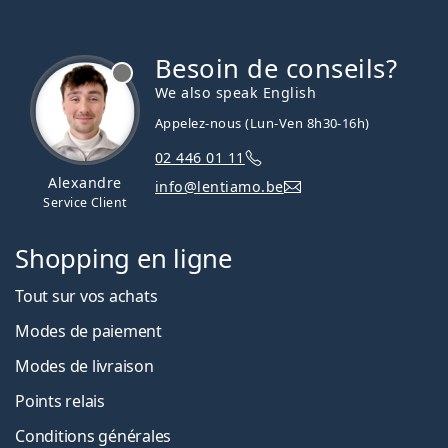
Besoin de conseils?
hors ligne
We also speak English
Appelez-nous (Lun-Ven 8h30-16h)
02 446 01 11
Alexandre
info@lentiamo.be
Service Client
Shopping en ligne
Tout sur vos achats
Modes de paiement
Modes de livraison
Points relais
Conditions générales