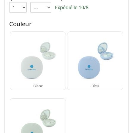
hors ligne
Toutes les marques
Expédié le 10/8
Persol
Prada
Couleur
Toutes les marques
Blanc
Bleu