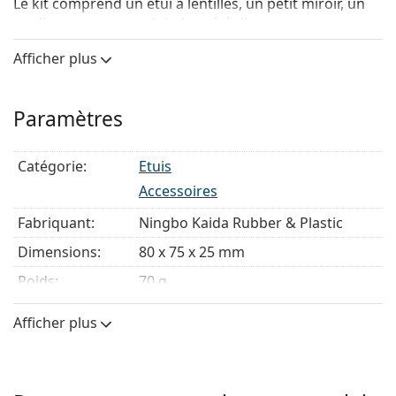
Le kit comprend un étui à lentilles, un petit miroir, un
applicateur et une mini-pince à épiler pour une
manipulation confortable et hygiénique.
Afficher plus
Paramètres
Catégorie:
Etuis
Accessoires
Fabriquant:
Ningbo Kaida Rubber & Plastic
Dimensions:
80 x 75 x 25 mm
Poids:
70 g
Afficher plus