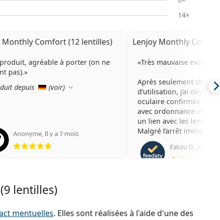
14×
 Monthly Comfort (12 lentilles)
Lenjoy Monthly Comfort 
produit, agréable à porter (on ne
Très mauvaise expérien
nt pas).
Après seulement deux j
duit depuis
(
voir
)
d’utilisation, j’ai dévelo
oculaire confirmée par 
avec ordonnance indiqua
un lien avec les lentilles.
Malgré l’arrêt immédiat,
Anonyme
,
Il y a 7 mois
évaluation 5 sur 5
resté irrité pendant env
Fatou D.
,
Il y a 3
semaines, avec des phas
éva
gonflement.
Je porte des lentilles de
sans problème avec d’au
9 lentilles)
Ici, réaction immédiate.
Produit inutilisable dans
déconseille fortement.
tact
mentuelles
. Elles sont réalisées à l'aide d'une des