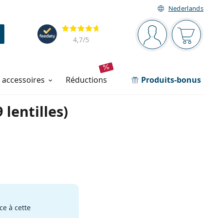
Nederlands
Barre de navigation
Évaluation
Vous êtes connec
Votre pa
4,7
/5
t accessoires
réductions
Produits-bonus
lentilles)
e à cette