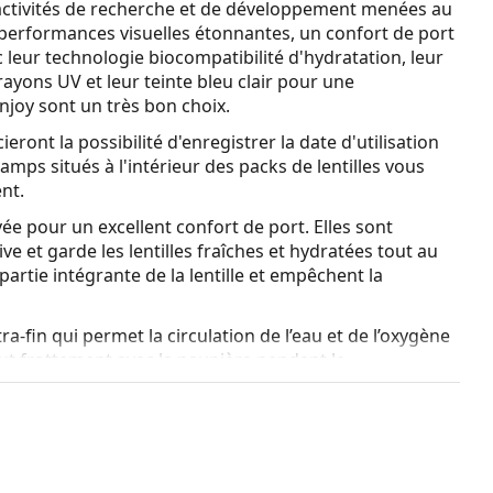
activités de recherche et de développement menées au
 performances visuelles étonnantes, un confort de port
 leur technologie biocompatibilité d'hydratation, leur
rayons UV et leur teinte bleu clair pour une
enjoy sont un très bon choix.
ont la possibilité d'enregistrer la date d'utilisation
hamps situés à l'intérieur des packs de lentilles vous
nt.
vée pour un excellent confort de port. Elles sont
e et garde les lentilles fraîches et hydratées tout au
artie intégrante de la lentille et empêchent la
a-fin qui permet la circulation de l’eau et de l’oxygène
 tout frottement avec la paupière pendant le
omalies asphériques, et offre une vision claire même
 la conduite à la tombée du jour, le travail sur
 une mise au point rapide des yeux.