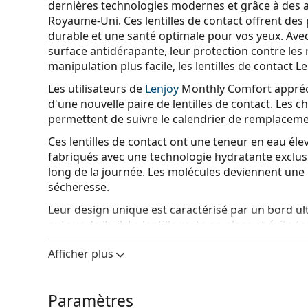
dernières technologies modernes et grâce à des 
Royaume-Uni. Ces lentilles de contact offrent des
durable et une santé optimale pour vos yeux. Avec
surface antidérapante, leur protection contre les 
manipulation plus facile, les lentilles de contact L
Les utilisateurs de
Lenjoy
Monthly Comfort apprécier
d'une nouvelle paire de lentilles de contact. Les c
permettent de suivre le calendrier de remplaceme
Ces lentilles de contact ont une teneur en eau éle
fabriqués avec une technologie hydratante exclusiv
long de la journée. Les molécules deviennent une p
sécheresse.
Leur design unique est caractérisé par un bord ultr
autour de l’œil. La lentille reste en place et évite
clignotement, réduisant ainsi l’irritation.
Afficher plus
Le
design asphérique de ces lentilles
réduit les an
dans des conditions de faible luminosité, telles que
ordinateur ou les activités sportives, nécessitant
Paramètres