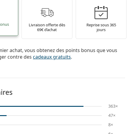
bonus
Livraison offerte dès
Reprise sous 365
69€ d’achat
jours
mier achat, vous obtenez des points bonus que vous
ger contre des
cadeaux gratuits
.
ires
363×
47×
8×
6×