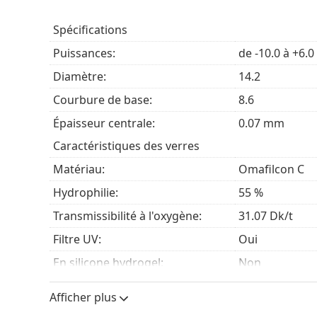
Un autre avantage des lentilles Lenjoy Monthly Co
rayons UV grâce au filtre UV de seconde classe, 
Spécifications
Les filtres UV de Lenjoy Monthly Comfort renforcen
Puissances:
de -10.0 à +6.0
du rayonnement ultraviolet. Cependant, comme les 
Diamètre:
14.2
est recommandé de porter
des lunettes de soleil
a
Courbure de base:
8.6
Lenjoy Monthly Comfort : tableau co
Épaisseur centrale:
0.07 mm
Caractéristiques des verres
SofLens
Lenjoy
Matériau:
Omafilcon C
Hydrophilie:
55 %
55%
 en eau
5
Transmissibilité à l'oxygène:
31.07 Dk/t
31.07 Dk/t
'oxygène
22 D
Filtre UV:
Oui
-10.00
squ'à...
-9
En silicone hydrogel:
Non
Utilisation
+6.00
qu'à...
+6
Afficher plus
Expiration:
Au moins 48 m