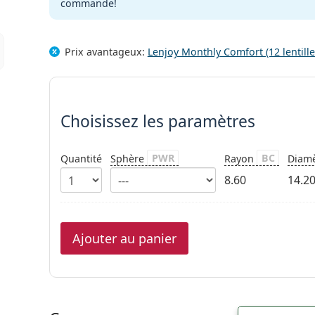
commande!
Prix avantageux:
Lenjoy Monthly Comfort (12 lentill
Choisissez les paramètres
Choisissez les paramètres
PWR
BC
Quantité
Sphère
Rayon
Diam
8.60
14.2
Ajouter au panier