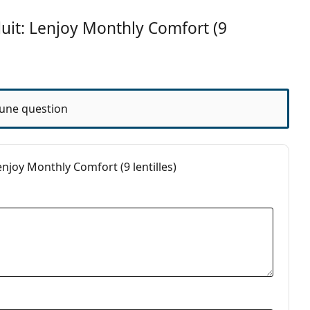
on
Oui
uit: Lenjoy Monthly Comfort (9
Oui
Oui
on
Oui
une question
nt une alternative possible pour :
joy Monthly Comfort (9 lentilles)
uelles
ntact
riques et asphériques
i avant l'utilisation.