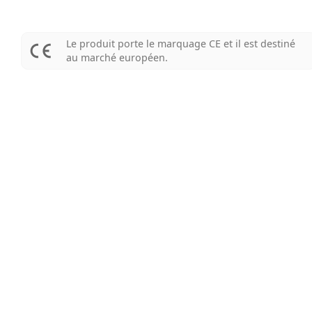
Le produit porte le marquage CE et il est destiné
au marché européen.