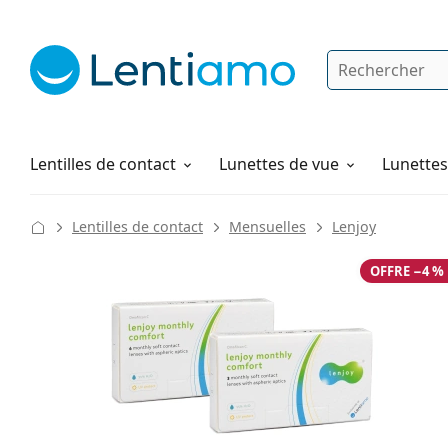
Rechercher
Je suis déjà client chez Lentiamo
Navigation sur le site
Solutions
Comment commander
Lentilles de contact
Lunettes de vue
Lunettes 
Lentilles de contact
Mensuelles
Lenjoy
OFFRE −4 %