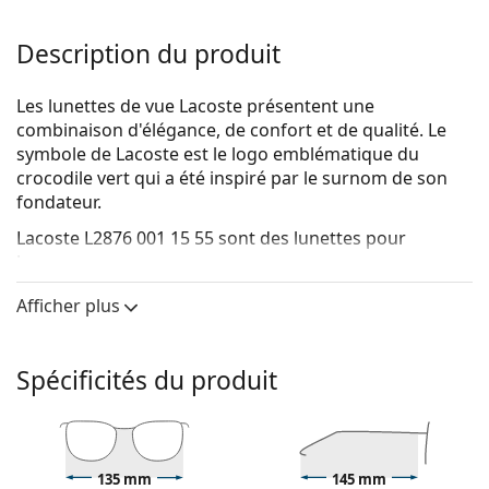
Description du produit
Les lunettes de vue Lacoste présentent une
combinaison d'élégance, de confort et de qualité. Le
symbole de Lacoste est le logo emblématique du
crocodile vert qui a été inspiré par le surnom de son
fondateur.
Lacoste L2876 001 15 55
sont des lunettes pour
hommes.
Voyez de quoi vous avez l'air avec ces lunettes grâce à
Afficher plus
la fonction d'essai virtuel de Lentiamo.
Monture de lunettes de vue
Spécificités du produit
La couleur noire de la monture s'accorde
parfaitement avec tous les teints et des cheveux
blonds clairs, châtains clairs ou noirs.
Les montures rectangulaires sont un choix idéal
135 mm
145 mm