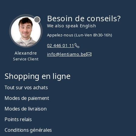
Besoin de conseils?
hors ligne
We also speak English
Appelez-nous (Lun-Ven 8h30-16h)
02 446 01 11
Alexandre
info@lentiamo.be
Service Client
Shopping en ligne
Tout sur vos achats
Modes de paiement
Modes de livraison
Points relais
Conditions générales