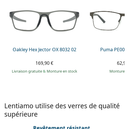
hors ligne
Toutes les marques
Persol
Prada
Toutes les marques
Oakley Hex Jector OX 8032 02
Puma PE0027
169,90 €
62,99
Livraison gratuite
&
Monture en stock
Monture e
Lentiamo utilise des verres de qualité
supérieure
Revêtement résistant