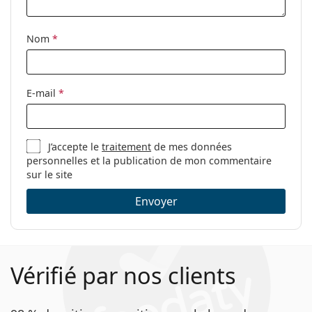
Étui:
Oui
Nom
*
Tissu de
Non
nettoyage:
Autres
E-mail
*
Sexe:
Pour hommes
Catégorie:
Lunettes de vue
J’accepte le
traitement
de mes données
Marque:
Lacoste
personnelles et la publication de mon commentaire
Code:
L2876 001 15 55
sur le site
Envoyer
Vérifié par nos clients