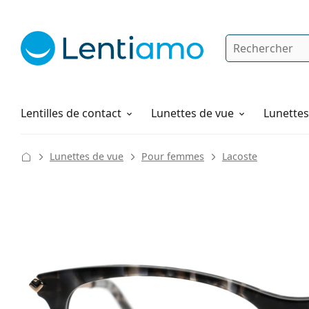
Rechercher
Je suis déjà client chez Lentiamo
Navigation sur le site
Solutions
Comment commander
Lentilles de contact
Lunettes de vue
Lunettes 
Lunettes de vue
Pour femmes
Lacoste