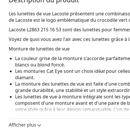
Les lunettes de vue Lacoste présentent une combinaison
de Lacoste est le logo emblématique du crocodile vert q
Lacoste L2863 215 16 53
sont des lunettes pour femme
Voyez de quoi vous avez l'air avec ces lunettes grâce à l
Monture de lunettes de vue
La couleur grise de la monture s'accorde parfaitemen
blancs ou blond foncé.
Les montures Cat Eye sont un choix idéal pour celle
diamant.
La monture des lunettes de vue est faite d'une combi
grande durabilité, une stabilité et un style extraordin
Les lunettes de vue à monture intégrale sont les typ
composent d'une monture avant et d'une paire de b
votre style grâce à leur design remarquable. L'un de l
fait qu'elles enferment entièrement le verre, et sur
de monture convient à tous les verres, y compris le
Afficher plus
Les charnières à ressort permettent aux branches d