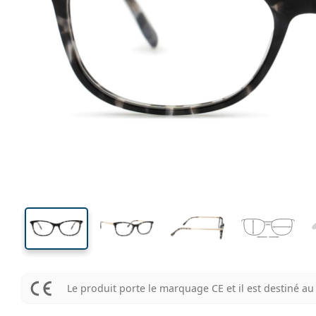
133 mm
Largeur des verres
Largeu
des verr
35 mm
53 mm
Largeur des verres
Largeur des verres
Le produit porte le marquage CE et il est destiné 