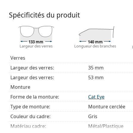
confort de port. Les montures sont plus résistante
bonne forme.
Spécificités du produit
Accessoires
Nous livrons les lunettes dans leur étui d'origine. La
Explorez la gamme complète de
lunettes de vue
pour dé
133 mm
140 mm
Largeur des verres
Longueur des branches
des lunettes
si vous avez besoin d'aide pour choisir.
Ceci est un dispositif médical. Lisez le mode d'emploi ava
Verres
Largeur des verres:
35 mm
Largeur des verres:
53 mm
Monture
Forme de la monture:
Cat Eye
Type de monture:
Monture cerclée
Couleur du cadre:
Gris
Matériau cadre:
Métal/Plastique