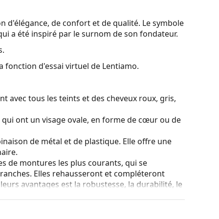
 d'élégance, de confort et de qualité. Le symbole
ui a été inspiré par le surnom de son fondateur.
s.
a fonction d'essai virtuel de Lentiamo.
t avec tous les teints et des cheveux roux, gris,
s qui ont un visage ovale, en forme de cœur ou de
naison de métal et de plastique. Elle offre une
aire.
es de montures les plus courants, qui se
ranches. Elles rehausseront et compléteront
eurs avantages est la robustesse, la durabilité, le
tout leur protection contre les dommages. Ce type
s verres de plus grande puissance optique.
e bouger à plus de 90°, ce qui augmente le