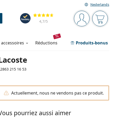
Nederlands
Barre de navigation
Évaluation
Vous êtes connec
Votre pa
4,7
/5
t accessoires
réductions
Produits-bonus
Lacoste
L2863 215 16 53
Actuellement, nous ne vendons pas ce produit.
Vous pourriez aussi aimer