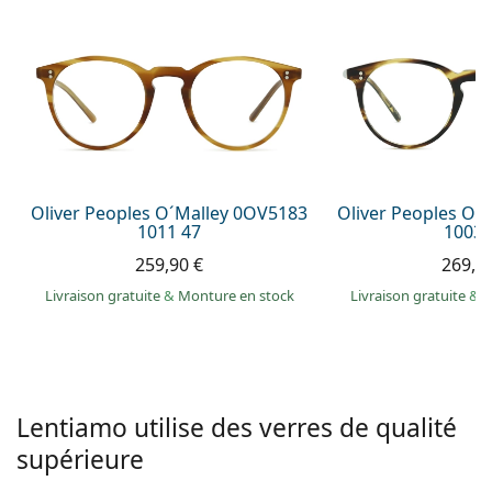
hors ligne
Toutes les marques
Persol
Prada
Toutes les marques
Oliver Peoples O´Malley 0OV5183
Oliver Peoples O´
1011 47
1003 
259,90 €
269,9
Livraison gratuite
&
Monture en stock
Livraison gratuite
&
M
Lentiamo utilise des verres de qualité
supérieure