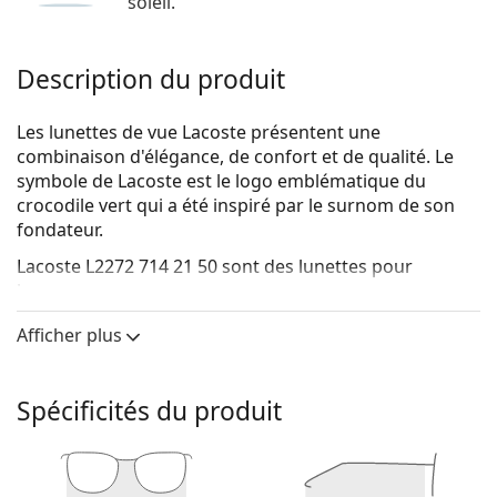
soleil.
Description du produit
Les lunettes de vue Lacoste présentent une
combinaison d'élégance, de confort et de qualité. Le
symbole de Lacoste est le logo emblématique du
crocodile vert qui a été inspiré par le surnom de son
fondateur.
Lacoste L2272 714 21 50
sont des lunettes pour
hommes.
Voyez de quoi vous avez l'air avec ces lunettes grâce à
Afficher plus
la fonction d'essai virtuel de Lentiamo.
Monture de lunettes de vue
Spécificités du produit
La couleur brune de la monture s'accorde
parfaitement avec un teint chaud et des cheveux
châtain clair, noirs ou blonds foncés.