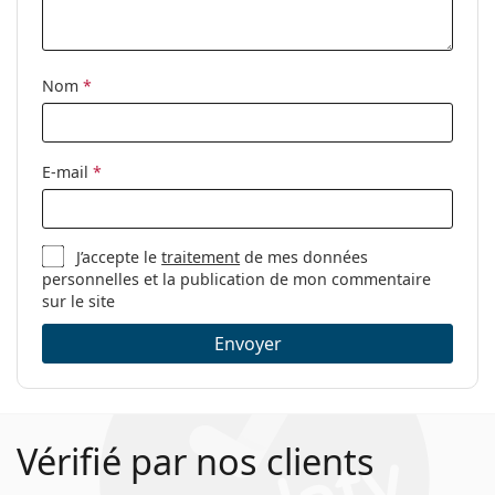
Étui:
Oui
Tissu de
Non
nettoyage:
Nom
*
Autres
Sexe:
Pour hommes
E-mail
*
Catégorie:
Lunettes de vue
Marque:
Lacoste
J’accepte le
traitement
de mes données
Code:
L2272 714 21 50
personnelles et la publication de mon commentaire
sur le site
Envoyer
Vérifié par nos clients