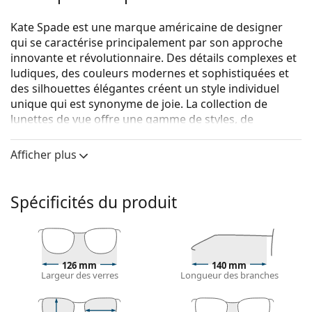
Kate Spade est une marque américaine de designer
qui se caractérise principalement par son approche
innovante et révolutionnaire. Des détails complexes et
ludiques, des couleurs modernes et sophistiquées et
des silhouettes élégantes créent un style individuel
unique qui est synonyme de joie. La collection de
lunettes de vue offre une gamme de styles, de
couleurs et de matériaux différents et elle est
populaire auprès des femmes de tous âges.
Afficher plus
Kate Spade BRIELLA TAY 16 51
sont des lunettes pour
femmes.
Spécificités du produit
Monture de lunettes de vue
La couleur noire de la monture s'accorde
parfaitement avec tous les teints et des cheveux
blonds clairs, châtains clairs ou noirs.
126 mm
140 mm
Largeur des verres
Longueur des branches
Les montures rondes sont un choix idéal pour les
personnes ayant une forme de visage carrée
ou ovale.