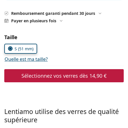
hors ligne
Toutes les marques
Persol
Remboursement garanti pendant 30 jours
Payer en plusieurs fois
Prada
Toutes les marques
Choisissez les paramètres
Taille
S (51 mm)
Quelle est ma taille?
Sélectionnez vos verres dès
14,90 €
Lentiamo utilise des verres de qualité
supérieure