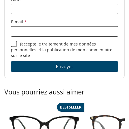
Autres
Sexe:
Pour femmes
E-mail
*
Catégorie:
Lunettes de vue
Marque:
Kate Spade
J’accepte le
traitement
de mes données
Code:
BRIELLA TAY 16 51
personnelles et la publication de mon commentaire
sur le site
Envoyer
Vous pourriez aussi aimer
BESTSELLER