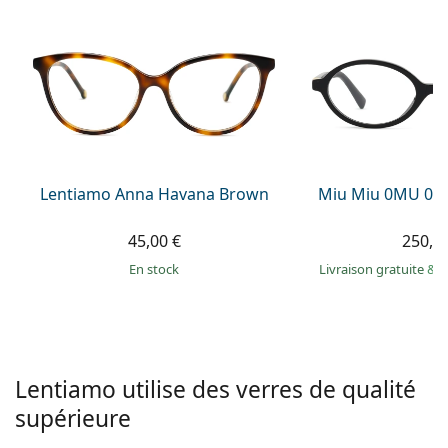
hors ligne
Toutes les marques
Persol
Prada
Toutes les marques
Lentiamo Anna Havana Brown
Miu Miu 0MU 01
45,00 €
250,9
en stock
Livraison gratuite
&
M
Lentiamo utilise des verres de qualité
supérieure