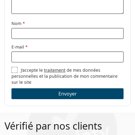
nettoyage:
Autres
Nom
*
Sexe:
Pour femmes
Catégorie:
Lunettes de vue
Marque:
Jaguar
E-mail
*
Code:
33099 1179 17 60
J’accepte le
traitement
de mes données
personnelles et la publication de mon commentaire
sur le site
Envoyer
Vérifié par nos clients