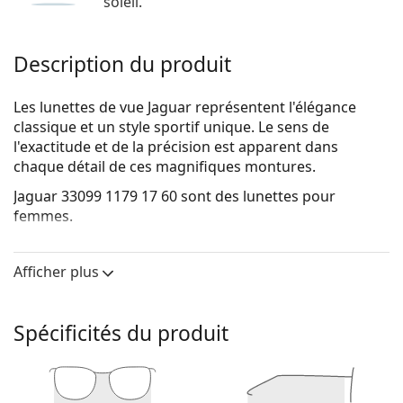
soleil.
Description du produit
Les lunettes de vue Jaguar représentent l'élégance
classique et un style sportif unique. Le sens de
l'exactitude et de la précision est apparent dans
chaque détail de ces magnifiques montures.
Jaguar 33099 1179 17 60
sont des lunettes pour
femmes.
Voyez de quoi vous avez l'air avec ces lunettes grâce à
la fonction d'essai virtuel de Lentiamo.
Afficher plus
Monture de lunettes de vue
La couleur brune de la monture s'accorde
Spécificités du produit
parfaitement avec un teint chaud et des cheveux
châtain clair, noirs ou blonds foncés.
Les montures rectangulaires sont un choix idéal