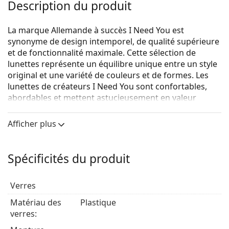
Description du produit
La marque Allemande à succès I Need You est
synonyme de design intemporel, de qualité supérieure
et de fonctionnalité maximale. Cette sélection de
lunettes représente un équilibre unique entre un style
original et une variété de couleurs et de formes. Les
lunettes de créateurs I Need You sont confortables,
abordables et mettent astucieusement en valeur
chaque tenue.
Afficher plus
Les lunettes de lecture I Need You sont disponibles
dans plusieurs variantes différentes :
I Need You Reading - lunettes de lecture dioptriques
Spécificités du produit
I Need You Reading Sun - lunettes de lecture
dioptriques avec verres teintés qui protègent des
Verres
rayons UV
Matériau des
Plastique
I Need You Reading Lennard Gold
sont des lunettes de
verres:
lecture unisexes.