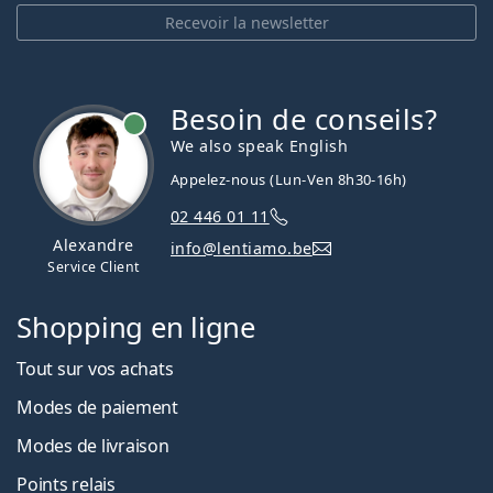
Recevoir la newsletter
Besoin de conseils?
hors ligne
We also speak English
Appelez-nous (Lun-Ven 8h30-16h)
02 446 01 11
Alexandre
info@lentiamo.be
Service Client
Shopping en ligne
Tout sur vos achats
Modes de paiement
Modes de livraison
Points relais