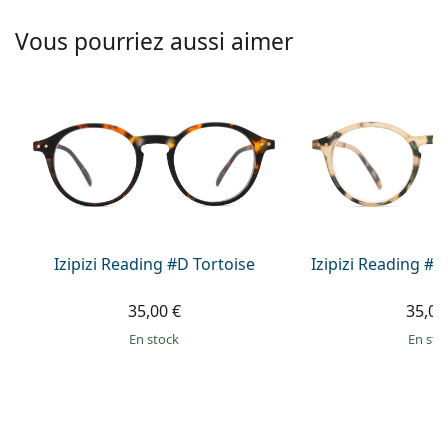
Solutions salines
02 446 01 11
Marc Jacobs
Vous pourriez aussi aimer
Gucci
Toutes les solutions
hors ligne
Toutes les marques
Persol
Prada
Toutes les marques
Izipizi Reading #D Tortoise
Izipizi Reading #D
35,00 €
35,00
en stock
en sto