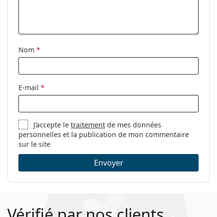
Autres
Sexe:
Unisex
Catégorie:
Lunettes de lecture
Nom
*
Marque:
I need you
Utilisation:
Lecture
E-mail
*
J’accepte le
traitement
de mes données
personnelles et la publication de mon commentaire
sur le site
Envoyer
Vérifié par nos clients