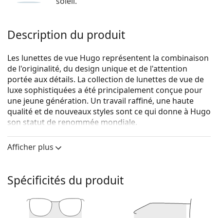
soleil.
Description du produit
Les lunettes de vue Hugo représentent la combinaison
de l'originalité, du design unique et de l'attention
portée aux détails. La collection de lunettes de vue de
luxe sophistiquées a été principalement conçue pour
une jeune génération. Un travail raffiné, une haute
qualité et de nouveaux styles sont ce qui donne à Hugo
son statut de renommée mondiale.
Hugo Boss HUGO HG 1088 UNS 15 57
sont des
Afficher plus
lunettes pour hommes.
Voyez de quoi vous avez l'air avec ces lunettes grâce à
la fonction d'essai virtuel de Lentiamo.
Spécificités du produit
Monture de lunettes de vue
La couleur noire de la monture s'accorde