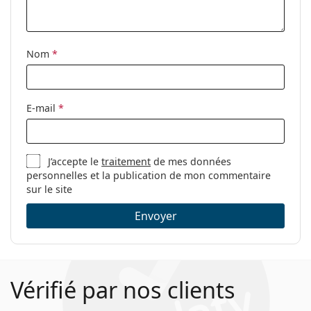
nettoyage:
Autres
Nom
*
Sexe:
Pour hommes
Catégorie:
Lunettes de vue
Marque:
Hugo
E-mail
*
Code:
HG 1088 UNS 15 57
J’accepte le
traitement
de mes données
personnelles et la publication de mon commentaire
sur le site
Envoyer
Vérifié par nos clients