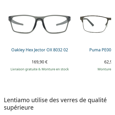
hors ligne
Toutes les marques
Persol
Prada
Toutes les marques
Oakley Hex Jector OX 8032 02
Puma PE0027
169,90 €
62,99
Livraison gratuite
&
Monture en stock
Monture e
Lentiamo utilise des verres de qualité
supérieure