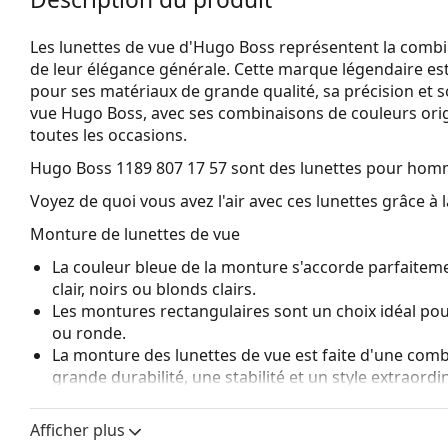
Les lunettes de vue d'Hugo Boss représentent la combinai
de leur élégance générale. Cette marque légendaire 
pour ses matériaux de grande qualité, sa précision et so
vue Hugo Boss, avec ses combinaisons de couleurs origi
toutes les occasions.
Hugo Boss 1189 807 17 57
sont des lunettes pour hom
Voyez de quoi vous avez l'air avec ces lunettes grâce à l
Monture de lunettes de vue
La couleur bleue de la monture s'accorde parfaiteme
clair, noirs ou blonds clairs.
Les montures rectangulaires sont un choix idéal po
ou ronde.
La monture des lunettes de vue est faite d'une combi
grande durabilité, une stabilité et un style extraordin
Les lunettes de vue à monture intégrale sont les typ
composent d'une monture avant et d'une paire de b
Afficher plus
votre style grâce à leur design remarquable. L'un de l