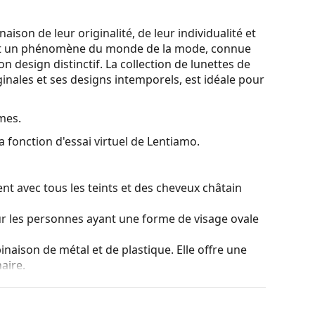
son de leur originalité, de leur individualité et
est un phénomène du monde de la mode, connue
n design distinctif. La collection de lunettes de
nales et ses designs intemporels, est idéale pour
mes.
a fonction d'essai virtuel de Lentiamo.
nt avec tous les teints et des cheveux châtain
ur les personnes ayant une forme de visage ovale
naison de métal et de plastique. Elle offre une
aire.
es de montures les plus courants, qui se
ranches. Elles rehausseront et compléteront
eurs avantages est la robustesse, la durabilité, le