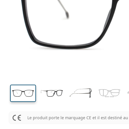
145 mm
Largeur des verres
Largeu
des verr
41 mm
57 mm
Largeur des verres
Largeur des verres
Le produit porte le marquage CE et il est destiné 