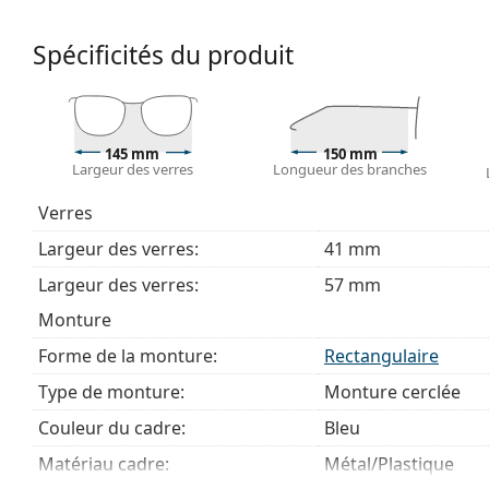
fait qu'elles enferment entièrement le verre, et sur
de monture convient à tous les verres, y compris le
Spécificités du produit
Accessoires
Nous livrons les lunettes dans leur étui d'origine. La
Le chiffon fourni est idéal pour le nettoyage et l'en
145 mm
150 mm
livrés avec un sac en tissu au lieu d'un chiffon.
Largeur des verres
Longueur des branches
Explorez la gamme complète de
lunettes de vue
pour dé
Verres
des lunettes
si vous avez besoin d'aide pour choisir.
Largeur des verres:
41 mm
Ceci est un dispositif médical. Lisez le mode d'emploi ava
Largeur des verres:
57 mm
Monture
Forme de la monture:
Rectangulaire
Type de monture:
Monture cerclée
Couleur du cadre:
Bleu
Matériau cadre:
Métal/Plastique