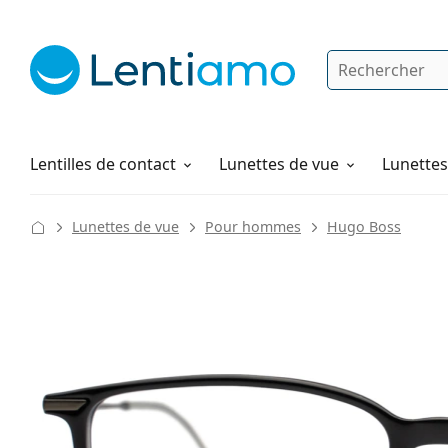
Rechercher
Je suis déjà client chez Lentiamo
Navigation sur le site
Solutions
Comment commander
Lentilles de contact
Lunettes de vue
Lunettes 
Lunettes de vue
Pour hommes
Hugo Boss