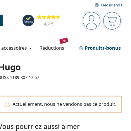
Nederlands
Barre de navigation
Évaluation
Vous êtes connec
Votre pa
4,7
/5
t accessoires
réductions
Produits-bonus
Hugo
BOSS 1189 807 17 57
Actuellement, nous ne vendons pas ce produit.
Vous pourriez aussi aimer