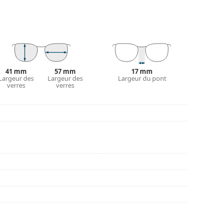
tout leur protection contre les dommages. Ce type
s verres de plus grande puissance optique.
 couleur de l'étui et son design peuvent varier.
tretien des lunettes. Certains modèles peuvent être
41 mm
57 mm
17 mm
Largeur des
Largeur des
Largeur du pont
verres
verres
couvrir d'autres styles ou consultez notre
guide
nt l'utilisation.