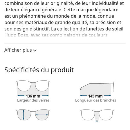
combinaison de leur originalité, de leur individualité et
de leur élégance générale. Cette marque légendaire
est un phénomène du monde de la mode, connue
pour ses matériaux de grande qualité, sa précision et
son design distinctif. La collection de lunettes de soleil
Hugo Boss, avec ses combinaisons de couleurs
originales et ses designs intemporels, est idéale pour
toutes les occasions.
Afficher plus
{nom du produit}
sont des lunettes de soleil pour
hommes.
Spécificités du produit
Voyez à quoi vous ressemblez avec ces lunettes de
soleil grâce à la fonction d'essayage virtuel de
Lentiamo.
Monture de lunettes de soleil
136 mm
145 mm
Largeur des verres
Longueur des branches
La couleur noire de la monture s'accorde
parfaitement avec tous les types de teint et des
cheveux blonds clairs, châtains clairs ou noirs.
Lunettes de soleil à montures carrées
sont un choix
44 mm
54 mm
18 mm