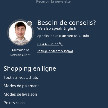
Recevoir la newsletter
Besoin de conseils?
hors ligne
We also speak English
Appelez-nous (Lun-Ven 8h30-16h)
02 446 01 11
Alexandre
info@lentiamo.be
Service Client
Shopping en ligne
Tout sur vos achats
Modes de paiement
Modes de livraison
Points relais