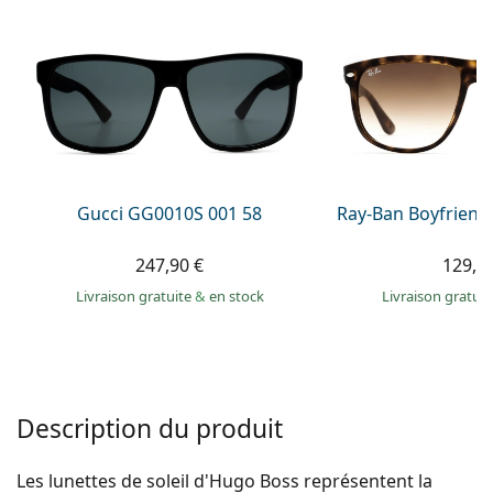
hors ligne
Toutes les marques
Persol
Prada
Toutes les marques
Gucci GG0010S 001 58
Ray-Ban Boyfriend
247,90 €
129,9
Livraison gratuite
&
en stock
Livraison gratui
Description du produit
Les lunettes de soleil d'Hugo Boss représentent la