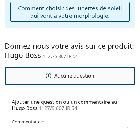
ajustables:
Comment choisir des lunettes de soleil
qui vont à votre morphologie.
Accessoires
Étui:
Oui
Tissu de
Oui
nettoyage:
Donnez-nous votre avis sur ce produit:
Hugo Boss
Autres
1127/S 807 IR 54
Sexe:
Pour hommes
Catégorie:
Lunettes de soleil
Aucune question
Marque:
Hugo Boss
Utilisation:
Mode
Ajouter une question ou un commentaire au
Code:
1127/S 807 IR 54
Hugo Boss
1127/S 807 IR 54
Commentaire
*