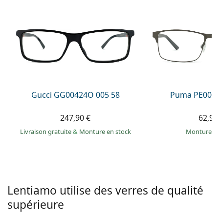
hors ligne
Toutes les marques
Persol
Prada
Toutes les marques
Gucci GG00424O 005 58
Puma PE0027
247,90 €
62,99
Livraison gratuite
&
Monture en stock
Monture e
Lentiamo utilise des verres de qualité
supérieure