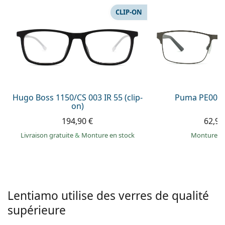
hors ligne
Toutes les marques
CLIP-ON
Persol
Prada
Toutes les marques
Hugo Boss 1150/CS 003 IR 55 (clip-
Puma PE0027
on)
194,90 €
62,99
Livraison gratuite
&
Monture en stock
Monture e
Lentiamo utilise des verres de qualité
supérieure