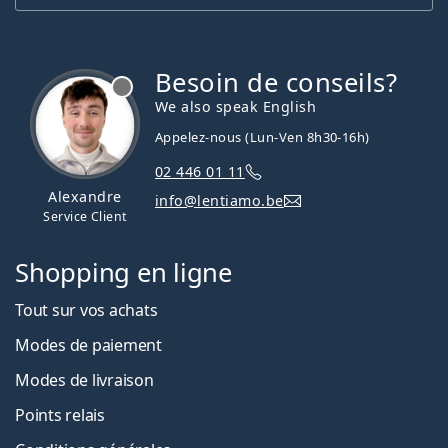
Besoin de conseils?
hors ligne
We also speak English
Appelez-nous (Lun-Ven 8h30-16h)
02 446 01 11
Alexandre
info@lentiamo.be
Service Client
Shopping en ligne
Tout sur vos achats
Modes de paiement
Modes de livraison
Points relais