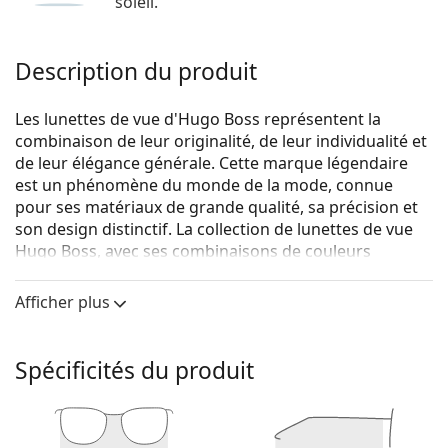
soleil.
Description du produit
Les lunettes de vue d'Hugo Boss représentent la
combinaison de leur originalité, de leur individualité et
de leur élégance générale. Cette marque légendaire
est un phénomène du monde de la mode, connue
pour ses matériaux de grande qualité, sa précision et
son design distinctif. La collection de lunettes de vue
Hugo Boss, avec ses combinaisons de couleurs
originales et ses designs intemporels, est idéale pour
toutes les occasions.
Afficher plus
Hugo Boss 1007 FLL 19 52
sont des lunettes pour
hommes.
Spécificités du produit
Voyez de quoi vous avez l'air avec ces lunettes grâce à
la fonction d'essai virtuel de Lentiamo.
Monture de lunettes de vue