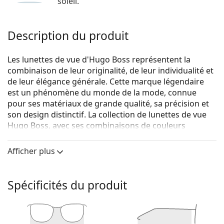
soleil.
Description du produit
Les lunettes de vue d'Hugo Boss représentent la
combinaison de leur originalité, de leur individualité et
de leur élégance générale. Cette marque légendaire
est un phénomène du monde de la mode, connue
pour ses matériaux de grande qualité, sa précision et
son design distinctif. La collection de lunettes de vue
Hugo Boss, avec ses combinaisons de couleurs
originales et ses designs intemporels, est idéale pour
toutes les occasions.
Afficher plus
Hugo Boss 0962 807 18 53
sont des lunettes pour
hommes.
Spécificités du produit
Voyez de quoi vous avez l'air avec ces lunettes grâce à
la fonction d'essai virtuel de Lentiamo.
Monture de lunettes de vue