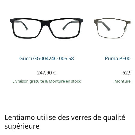
hors ligne
Toutes les marques
Persol
Prada
Toutes les marques
Gucci GG00424O 005 58
Puma PE0027
247,90 €
62,99
Livraison gratuite
&
Monture en stock
Monture e
Lentiamo utilise des verres de qualité
supérieure