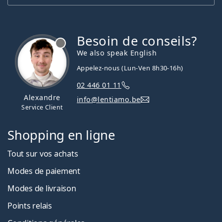
Besoin de conseils?
hors ligne
We also speak English
Appelez-nous (Lun-Ven 8h30-16h)
02 446 01 11
Alexandre
info@lentiamo.be
Service Client
Shopping en ligne
Tout sur vos achats
Modes de paiement
Modes de livraison
Points relais