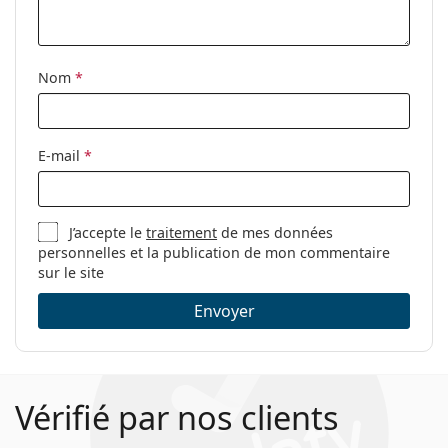
Étui:
Oui
Tissu de
Oui
nettoyage:
Nom
*
Autres
Sexe:
Pour hommes
E-mail
*
Catégorie:
Lunettes de vue
Marque:
Hugo Boss
J’accepte le
traitement
de mes données
Code:
0962 807 18 53
personnelles et la publication de mon commentaire
sur le site
Envoyer
Vérifié par nos clients