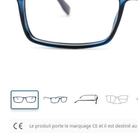
135 mm
Largeur des verres
Largeu
des verr
33 mm
55 mm
Largeur des verres
Largeur des verres
Le produit porte le marquage CE et il est destiné 