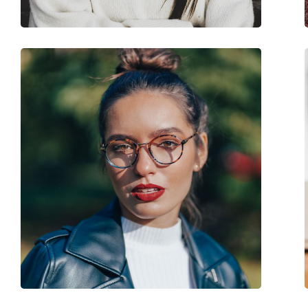
Code:
0680/N 38I 16 55