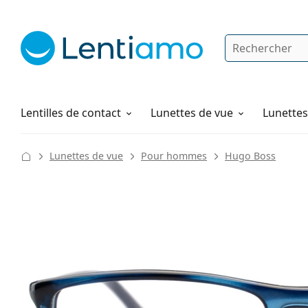
Rechercher
Je suis déjà client chez Lentiamo
Navigation sur le site
Solutions
Comment commander
Lentilles de contact
Lunettes de vue
Lunettes 
Lunettes de vue
Pour hommes
Hugo Boss