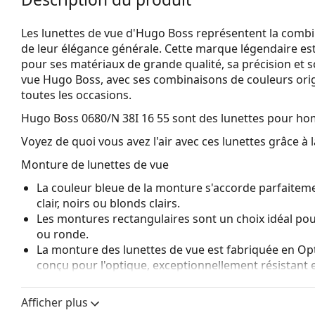
Les lunettes de vue d'Hugo Boss représentent la combinai
de leur élégance générale. Cette marque légendaire 
pour ses matériaux de grande qualité, sa précision et so
vue Hugo Boss, avec ses combinaisons de couleurs origi
toutes les occasions.
Hugo Boss 0680/N 38I 16 55
sont des lunettes pour h
Voyez de quoi vous avez l'air avec ces lunettes grâce à l
Monture de lunettes de vue
La couleur bleue de la monture s'accorde parfaiteme
clair, noirs ou blonds clairs.
Les montures rectangulaires sont un choix idéal po
ou ronde.
La monture des lunettes de vue est fabriquée en Op
conçu pour l'optique, exceptionnellement résistant 
Les lunettes de vue à monture intégrale sont les typ
composent d'une monture avant et d'une paire de b
Afficher plus
votre style grâce à leur design remarquable. L'un de l