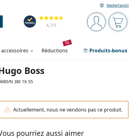
Nederlands
Barre de navigation
Évaluation
Vous êtes connec
Votre pa
4,7
/5
t accessoires
réductions
Produits-bonus
Hugo Boss
0680/N 38I 16 55
Actuellement, nous ne vendons pas ce produit.
Vous pourriez aussi aimer