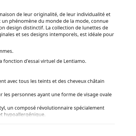
son de leur originalité, de leur individualité et
est un phénomène du monde de la mode, connue
n design distinctif. La collection de lunettes de
nales et ses designs intemporels, est idéale pour
ommes.
a fonction d'essai virtuel de Lentiamo.
nt avec tous les teints et des cheveux châtain
ur les personnes ayant une forme de visage ovale
tyl, un composé révolutionnaire spécialement
et hypoallergénique.
es de montures les plus courants, qui se
ranches. Elles rehausseront et compléteront
eurs avantages est la robustesse, la durabilité, le