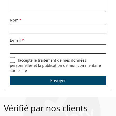
Ceci est un dispositif médical. Lisez le mode d'emploi
Étui:
Oui
avant l'utilisation.
Tissu de
Oui
nettoyage:
Nom
*
Autres
Sexe:
Pour hommes
E-mail
*
Catégorie:
Lunettes de vue
Marque:
Hugo Boss
J’accepte le
traitement
de mes données
Code:
0610/N 5MO 19 55
personnelles et la publication de mon commentaire
sur le site
Envoyer
Vérifié par nos clients