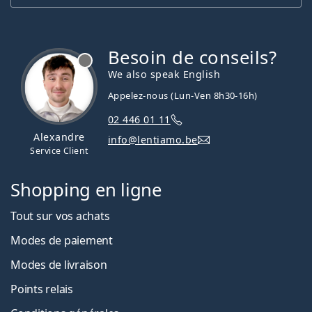
Besoin de conseils?
hors ligne
We also speak English
Appelez-nous (Lun-Ven 8h30-16h)
02 446 01 11
Alexandre
info@lentiamo.be
Service Client
Shopping en ligne
Tout sur vos achats
Modes de paiement
Modes de livraison
Points relais