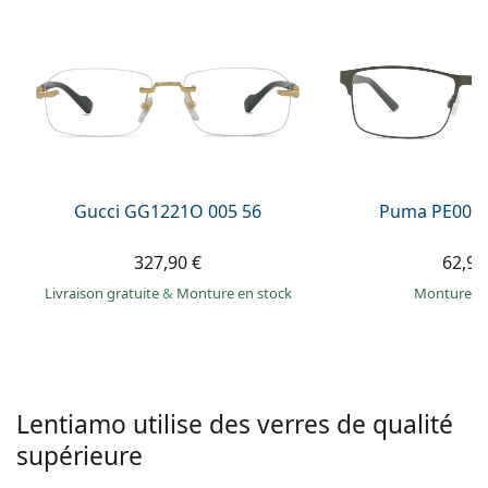
hors ligne
Toutes les marques
Persol
Prada
Toutes les marques
Gucci GG1221O 005 56
Puma PE0027
327,90 €
62,99
Livraison gratuite
&
Monture en stock
Monture e
Lentiamo utilise des verres de qualité
supérieure