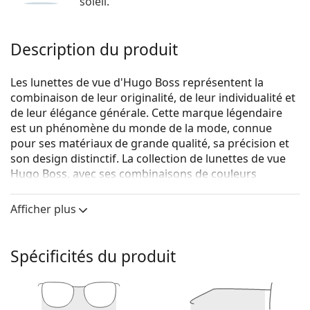
soleil.
Description du produit
Les lunettes de vue d'Hugo Boss représentent la
combinaison de leur originalité, de leur individualité et
de leur élégance générale. Cette marque légendaire
est un phénomène du monde de la mode, connue
pour ses matériaux de grande qualité, sa précision et
son design distinctif. La collection de lunettes de vue
Hugo Boss, avec ses combinaisons de couleurs
originales et ses designs intemporels, est idéale pour
toutes les occasions.
Afficher plus
Hugo Boss 0610/N 5MO 19 55
sont des lunettes pour
hommes.
Spécificités du produit
Voyez de quoi vous avez l'air avec ces lunettes grâce à
la fonction d'essai virtuel de Lentiamo.
Monture de lunettes de vue