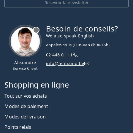
Recevoir la newsletter
Besoin de conseils?
hors ligne
We also speak English
Appelez-nous (Lun-Ven 8h30-16h)
02 446 01 11
Alexandre
info@lentiamo.be
Service Client
Shopping en ligne
Tout sur vos achats
Modes de paiement
Modes de livraison
Points relais