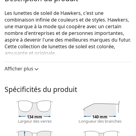
Les lunettes de soleil de Hawkers, c'est une
combinaison infinie de couleurs et de styles. Hawkers,
une marque à la mode qui coopère avec un certain
nombre d'entreprises et de personnes importantes,
aspire à devenir l'une des meilleures marques du futur.
Cette collection de lunettes de soleil est colorée,
amusante et originale.
Hawkers Polarized Fusion Rose Gold One
sont des
Afficher plus
lunettes de soleil unisexes.
Voyez à quoi vous ressemblez avec ces lunettes de
soleil grâce à la fonction d'essayage virtuel de
Spécificités du produit
Lentiamo.
Monture de lunettes de soleil
La couleur noire de la monture s'accorde
134 mm
140 mm
parfaitement avec tous les types de teint et des
Largeur des verres
Longueur des branches
cheveux blonds clairs, châtains clairs ou noirs.
Lunettes de soleil à montures carrées
sont un choix