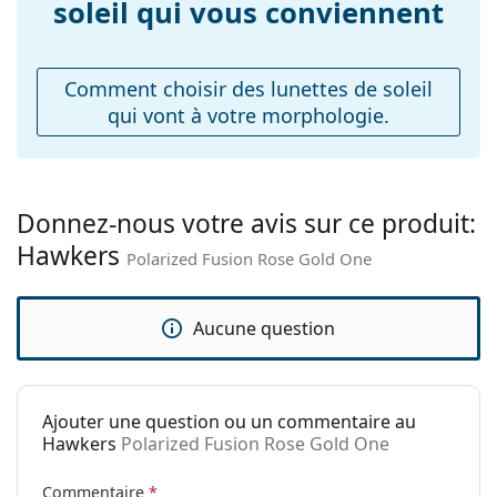
soleil qui vous conviennent
Poids:
105 g
Explorez la gamme complète de
lunettes de soleil
pour
découvrir d'autres modèles de marques populaires.
Plaquettes de nez
Non
ajustables:
Comment choisir des lunettes de soleil
qui vont à votre morphologie.
Charnière à
Non
ressort:
Accessoires
Étui:
Non
Donnez-nous votre avis sur ce produit:
Hawkers
Tissu de
Non
Polarized Fusion Rose Gold One
nettoyage:
Autres
Aucune question
Sexe:
Unisex
Catégorie:
Lunettes de soleil
Ajouter une question ou un commentaire au
Marque:
Hawkers
Hawkers
Polarized Fusion Rose Gold One
Utilisation:
Mode
Commentaire
*