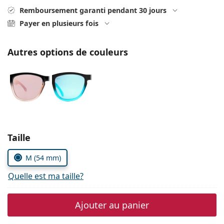
hors ligne
Toutes les marques
Remboursement garanti pendant 30 jours
Persol
Payer en plusieurs fois
Prada
Autres options de couleurs
Toutes les marques
Choisissez les paramètres
Taille
M (54 mm)
Quelle est ma taille?
Ajouter au panier