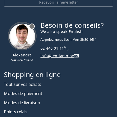
Recevoir la newsletter
Besoin de conseils?
hors ligne
We also speak English
Appelez-nous (Lun-Ven 8h30-16h)
02 446 01 11
Alexandre
info@lentiamo.be
Service Client
Shopping en ligne
Tout sur vos achats
Modes de paiement
Modes de livraison
Points relais