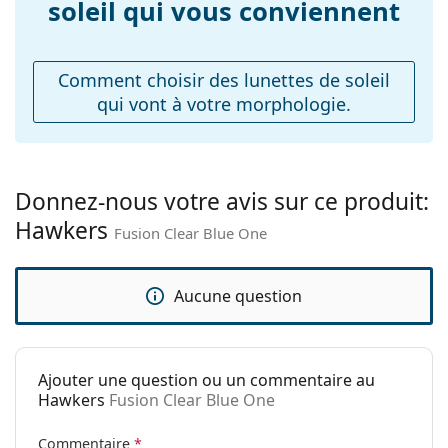
soleil qui vous conviennent
Poids:
45 g
Plaquettes de nez
Non
ajustables:
Comment choisir des lunettes de soleil
qui vont à votre morphologie.
Accessoires
Étui:
Non
Tissu de
Non
nettoyage:
Donnez-nous votre avis sur ce produit:
Hawkers
Autres
Fusion Clear Blue One
Sexe:
Unisex
Catégorie:
Lunettes de soleil
Aucune question
Marque:
Hawkers
Utilisation:
Mode
Ajouter une question ou un commentaire au
Code:
Fusion Clear Blue One
Hawkers
Fusion Clear Blue One
Commentaire
*