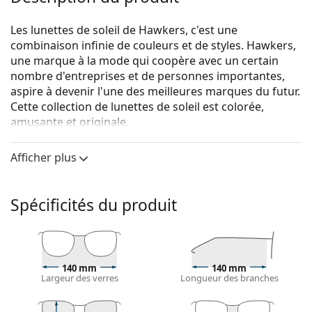
Les lunettes de soleil de Hawkers, c'est une
combinaison infinie de couleurs et de styles. Hawkers,
une marque à la mode qui coopère avec un certain
nombre d'entreprises et de personnes importantes,
aspire à devenir l'une des meilleures marques du futur.
Cette collection de lunettes de soleil est colorée,
amusante et originale.
Hawkers Fusion Clear Blue One
sont des lunettes de
Afficher plus
soleil unisexes.
Voyez à quoi vous ressemblez avec ces lunettes de
soleil grâce à la fonction d'essayage virtuel de
Spécificités du produit
Lentiamo.
Monture de lunettes de soleil
La couleur noire de la monture s'accorde
140 mm
140 mm
parfaitement avec tous les types de teint et des
Largeur des verres
Longueur des branches
cheveux blonds clairs, châtains clairs ou noirs.
Lunettes de soleil à montures carrées
sont un choix