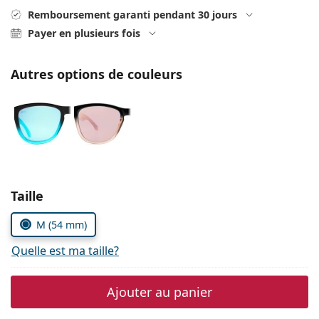
hors ligne
Toutes les marques
Remboursement garanti pendant 30 jours
Persol
Payer en plusieurs fois
Prada
Autres options de couleurs
Toutes les marques
Choisissez les paramètres
Taille
M (54 mm)
Quelle est ma taille?
Ajouter au panier