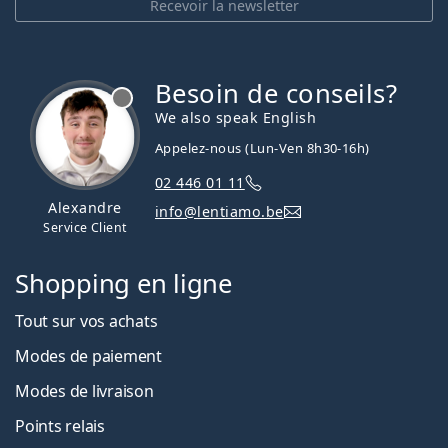
Recevoir la newsletter
Besoin de conseils?
hors ligne
We also speak English
Appelez-nous (Lun-Ven 8h30-16h)
02 446 01 11
Alexandre
info@lentiamo.be
Service Client
Shopping en ligne
Tout sur vos achats
Modes de paiement
Modes de livraison
Points relais