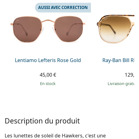
hors ligne
Toutes les marques
AUSSI AVEC CORRECTION
Persol
Prada
Toutes les marques
Lentiamo Lefteris Rose Gold
Ray-Ban Bill R
45,00 €
129,9
en stock
Livraison gratui
Description du produit
Les lunettes de soleil de Hawkers, c'est une