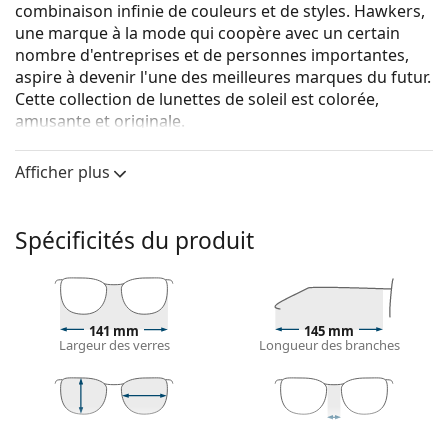
combinaison infinie de couleurs et de styles. Hawkers,
une marque à la mode qui coopère avec un certain
nombre d'entreprises et de personnes importantes,
aspire à devenir l'une des meilleures marques du futur.
Cette collection de lunettes de soleil est colorée,
amusante et originale.
Hawkers Champagne Runway
sont des lunettes de
Afficher plus
soleil unisexes.
Voyez à quoi vous ressemblez avec ces lunettes de
soleil grâce à la fonction d'essayage virtuel de
Spécificités du produit
Lentiamo.
Monture de lunettes de soleil
La couleur beige de la monture s'accorde
141 mm
145 mm
parfaitement avec tous les types de teint et des
Largeur des verres
Longueur des branches
cheveux châtain clair.
Lunettes de soleil à montures carrées
sont un choix
idéal pour les personnes ayant une forme de visage
ronde, ovale ou triangulaire.
46 mm
58 mm
15 mm