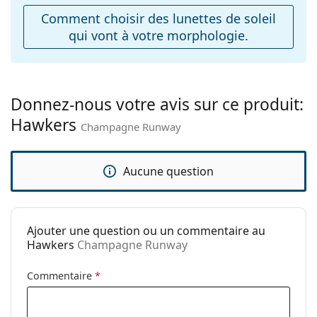
ajustables:
Comment choisir des lunettes de soleil
qui vont à votre morphologie.
Charnière à
Non
ressort:
Accessoires
Étui:
Non
Donnez-nous votre avis sur ce produit:
Hawkers
Tissu de
Non
Champagne Runway
nettoyage:
Autres
Aucune question
Sexe:
Unisex
Catégorie:
Lunettes de soleil
Ajouter une question ou un commentaire au
Marque:
Hawkers
Hawkers
Champagne Runway
Utilisation:
Mode
Commentaire
*
Code:
Champagne Runway