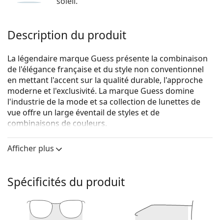
soleil.
Description du produit
La légendaire marque Guess présente la combinaison
de l'élégance française et du style non conventionnel
en mettant l'accent sur la qualité durable, l'approche
moderne et l'exclusivité. La marque Guess domine
l'industrie de la mode et sa collection de lunettes de
vue offre un large éventail de styles et de
combinaisons de couleurs.
Guess GU1980 052 51
sont des lunettes pour hommes.
Afficher plus
Monture de lunettes de vue
La couleur brune de la monture s'accorde
Spécificités du produit
parfaitement avec un teint chaud et des cheveux
châtain clair, noirs ou blonds foncés.
Les montures carrées sont un choix idéal pour les
personnes ayant une forme de visage ronde, ovale