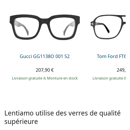
hors ligne
Toutes les marques
Persol
Prada
Toutes les marques
Gucci GG1138O 001 52
Tom Ford FT60
207,90 €
249,9
Livraison gratuite
&
Monture en stock
Livraison gratuite
&
M
Lentiamo utilise des verres de qualité
supérieure