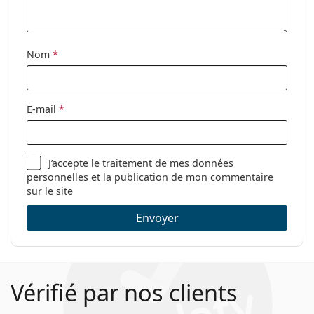
Tissu de
Oui
nettoyage:
Nom
*
Autres
Sexe:
Pour hommes
Catégorie:
Lunettes de vue
E-mail
*
Marque:
Guess
Code:
GU1980 052 51
J’accepte le
traitement
de mes données
personnelles et la publication de mon commentaire
sur le site
Envoyer
Vérifié par nos clients