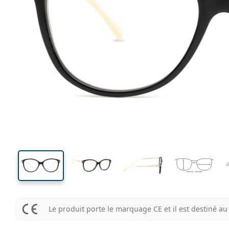
136 mm
Largeur des verres
Largeu
des verr
44 mm
53 mm
Largeur des verres
Largeur des verres
Le produit porte le marquage CE et il est destiné 