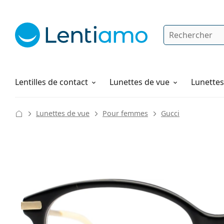
Rechercher
Je suis déjà client chez Lentiamo
Navigation sur le site
Solutions
Comment commander
Lentilles de contact
Lunettes de vue
Lunettes 
Lunettes de vue
Pour femmes
Gucci