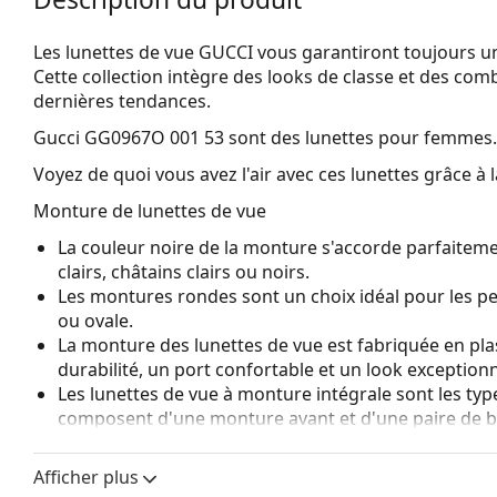
Les lunettes de vue GUCCI vous garantiront toujours un
Cette collection intègre des looks de classe et des com
dernières tendances.
Gucci GG0967O 001 53
sont des lunettes pour femmes.
Voyez de quoi vous avez l'air avec ces lunettes grâce à l
Monture de lunettes de vue
La couleur noire de la monture s'accorde parfaiteme
clairs, châtains clairs ou noirs.
Les montures rondes sont un choix idéal pour les p
ou ovale.
La monture des lunettes de vue est fabriquée en pla
durabilité, un port confortable et un look exceptionn
Les lunettes de vue à monture intégrale sont les typ
composent d'une monture avant et d'une paire de b
votre style grâce à leur design remarquable. L'un de l
fait qu'elles enferment entièrement le verre, et sur
Afficher plus
de monture convient à tous les verres, y compris le