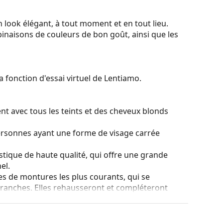
 look élégant, à tout moment et en tout lieu.
binaisons de couleurs de bon goût, ainsi que les
a fonction d'essai virtuel de Lentiamo.
nt avec tous les teints et des cheveux blonds
ersonnes ayant une forme de visage carrée
stique de haute qualité, qui offre une grande
el.
es de montures les plus courants, qui se
ranches. Elles rehausseront et compléteront
eurs avantages est la robustesse, la durabilité, le
tout leur protection contre les dommages. Ce type
s verres de plus grande puissance optique.