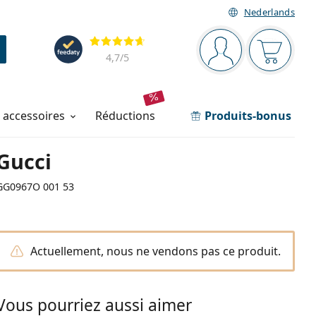
Nederlands
Barre de navigation
Évaluation
Vous êtes connec
Votre pa
4,7
/5
t accessoires
réductions
Produits-bonus
Gucci
GG0967O 001 53
Actuellement, nous ne vendons pas ce produit.
Vous pourriez aussi aimer