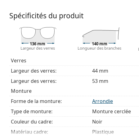
Accessoires
Spécificités du produit
Nous livrons les lunettes dans leur étui d'origine. La
Le chiffon fourni est idéal pour le nettoyage et l'en
livrés avec un sac en tissu au lieu d'un chiffon.
Explorez la gamme complète de
lunettes de vue
pour dé
136 mm
140 mm
Largeur des verres
Longueur des branches
des lunettes
si vous avez besoin d'aide pour choisir.
Ceci est un dispositif médical. Lisez le mode d'emploi ava
Verres
Largeur des verres:
44 mm
Largeur des verres:
53 mm
Monture
Forme de la monture:
Arrondie
Type de monture:
Monture cerclée
Couleur du cadre:
Noir
Matériau cadre:
Plastique