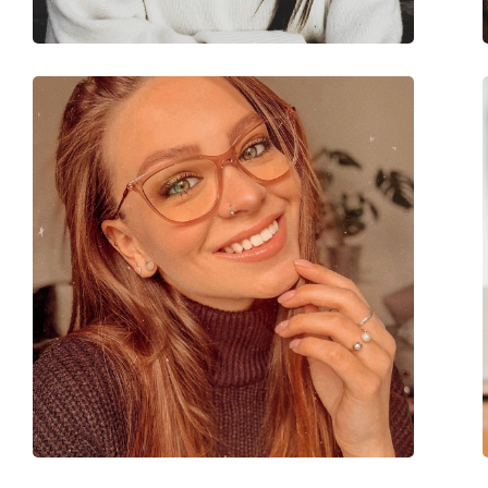
Marque:
Gucci
Code:
GG0967O 001 53