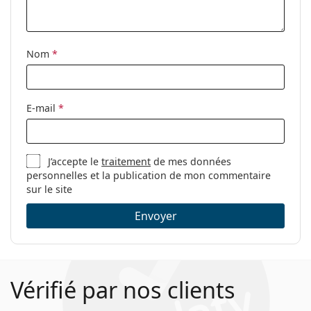
Accessoires
Étui:
Oui
Nom
*
Tissu de
Oui
nettoyage:
Autres
E-mail
*
Sexe:
Pour femmes
Catégorie:
Lunettes de vue
J’accepte le
traitement
de mes données
Marque:
Gucci
personnelles et la publication de mon commentaire
Code:
GG0792O 004 55
sur le site
Envoyer
Vérifié par nos clients