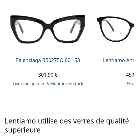
hors ligne
Toutes les marques
Persol
Prada
Toutes les marques
Balenciaga BB0275O 001 53
Lentiamo Anna
301,90 €
45,00
Livraison gratuite
&
Monture en stock
en sto
Lentiamo utilise des verres de qualité
supérieure