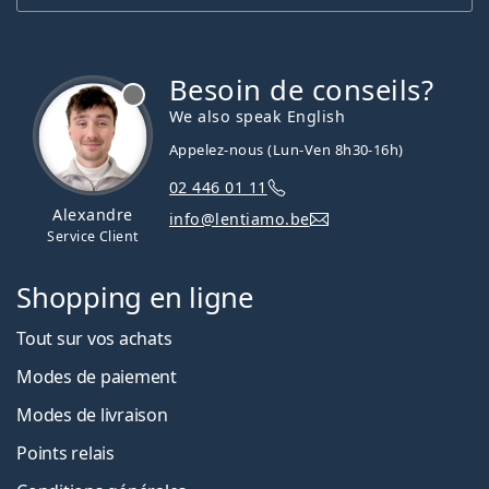
Besoin de conseils?
hors ligne
We also speak English
Appelez-nous (Lun-Ven 8h30-16h)
02 446 01 11
Alexandre
info@lentiamo.be
Service Client
Shopping en ligne
Tout sur vos achats
Modes de paiement
Modes de livraison
Points relais