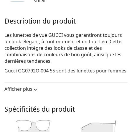
soleil.
Description du produit
Les lunettes de vue GUCCI vous garantiront toujours
un look élégant, à tout moment et en tout lieu. Cette
collection intègre des looks de classe et des
combinaisons de couleurs de bon goût, ainsi que les
dernières tendances.
Gucci GG0792O 004 55
sont des lunettes pour femmes.
Voyez de quoi vous avez l'air avec ces lunettes grâce à
la fonction d'essai virtuel de Lentiamo.
Afficher plus
Monture de lunettes de vue
La couleur grise de la monture s'accorde
Spécificités du produit
parfaitement avec tous les teints et des cheveux
roux, gris, blancs ou blond foncé.
Les montures Cat Eye sont un choix idéal pour celles