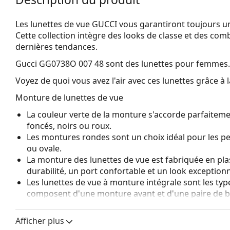
Les lunettes de vue GUCCI vous garantiront toujours un
Cette collection intègre des looks de classe et des com
dernières tendances.
Gucci GG0738O 007 48
sont des lunettes pour femmes.
Voyez de quoi vous avez l'air avec ces lunettes grâce à l
Monture de lunettes de vue
La couleur verte de la monture s'accorde parfaiteme
foncés, noirs ou roux.
Les montures rondes sont un choix idéal pour les p
ou ovale.
La monture des lunettes de vue est fabriquée en pla
durabilité, un port confortable et un look exceptionn
Les lunettes de vue à monture intégrale sont les typ
composent d'une monture avant et d'une paire de b
votre style grâce à leur design remarquable. L'un de l
fait qu'elles enferment entièrement le verre, et sur
Afficher plus
de monture convient à tous les verres, y compris le