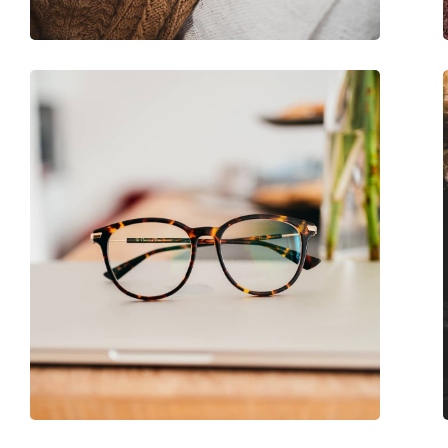
Marque:
Gucci
Code:
GG0738O 007 48