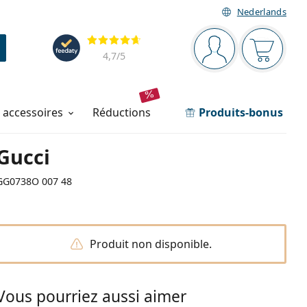
Nederlands
Barre de navigation
Évaluation
Vous êtes connec
Votre pa
4,7
/5
t accessoires
réductions
Produits-bonus
Gucci
GG0738O 007 48
Produit non disponible.
Vous pourriez aussi aimer