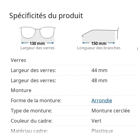
Accessoires
Spécificités du produit
Nous livrons les lunettes dans leur étui d'origine. La
Le chiffon fourni est idéal pour le nettoyage et l'en
livrés avec un sac en tissu au lieu d'un chiffon.
Explorez la gamme complète de
lunettes de vue
pour dé
130 mm
150 mm
Largeur des verres
Longueur des branches
des lunettes
si vous avez besoin d'aide pour choisir.
Ceci est un dispositif médical. Lisez le mode d'emploi ava
Verres
Largeur des verres:
44 mm
Largeur des verres:
48 mm
Monture
Forme de la monture:
Arrondie
Type de monture:
Monture cerclée
Couleur du cadre:
Vert
Matériau cadre:
Plastique