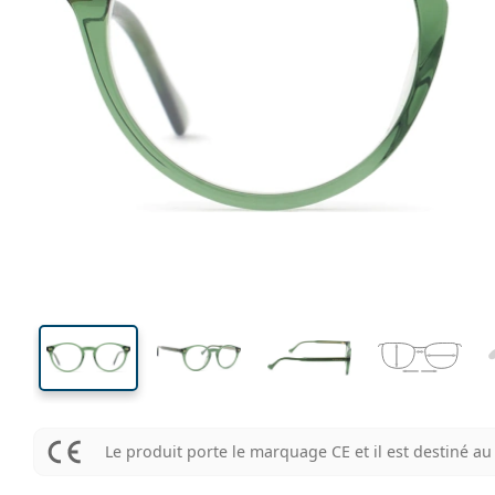
130 mm
Largeur des verres
Largeu
des verr
44 mm
48 mm
Largeur des verres
Largeur des verres
Le produit porte le marquage CE et il est destiné 