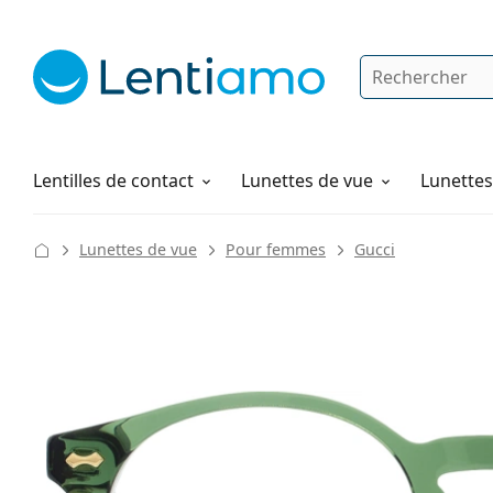
Rechercher
Je suis déjà client chez Lentiamo
Navigation sur le site
Solutions
Comment commander
Lentilles de contact
Lunettes de vue
Lunettes 
Lunettes de vue
Pour femmes
Gucci