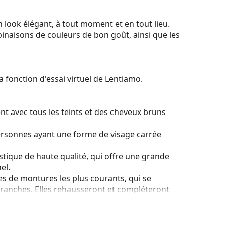
 look élégant, à tout moment et en tout lieu.
binaisons de couleurs de bon goût, ainsi que les
a fonction d'essai virtuel de Lentiamo.
nt avec tous les teints et des cheveux bruns
ersonnes ayant une forme de visage carrée
stique de haute qualité, qui offre une grande
el.
es de montures les plus courants, qui se
ranches. Elles rehausseront et compléteront
eurs avantages est la robustesse, la durabilité, le
tout leur protection contre les dommages. Ce type
s verres de plus grande puissance optique.