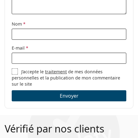
Tissu de
Oui
nettoyage:
Nom
*
Autres
Sexe:
Pour femmes
Catégorie:
Lunettes de vue
E-mail
*
Marque:
Gucci
Code:
GG0445O 004 56
J’accepte le
traitement
de mes données
personnelles et la publication de mon commentaire
sur le site
Envoyer
Vérifié par nos clients