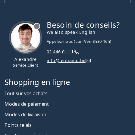
Besoin de conseils?
hors ligne
We also speak English
Appelez-nous (Lun-Ven 8h30-16h)
02 446 01 11
Alexandre
info@lentiamo.be
Service Client
Shopping en ligne
Tout sur vos achats
Modes de paiement
Modes de livraison
Points relais