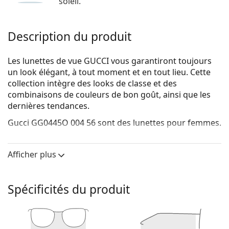
soleil.
Description du produit
Les lunettes de vue GUCCI vous garantiront toujours
un look élégant, à tout moment et en tout lieu. Cette
collection intègre des looks de classe et des
combinaisons de couleurs de bon goût, ainsi que les
dernières tendances.
Gucci GG0445O 004 56
sont des lunettes pour femmes.
Voyez de quoi vous avez l'air avec ces lunettes grâce à
la fonction d'essai virtuel de Lentiamo.
Afficher plus
Monture de lunettes de vue
La couleur blanche du cadre s'harmonise
Spécificités du produit
parfaitement avec tous les teints et les cheveux
noirs, bruns clairs et blonds clairs.
Les montures carrées sont un choix idéal pour les