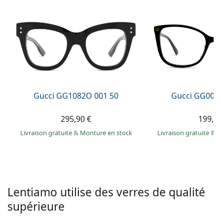
hors ligne
Toutes les marques
Persol
Prada
Toutes les marques
Gucci GG1082O 001 50
Gucci GG002
295,90 €
199,9
Livraison gratuite
&
Monture en stock
Livraison gratuite
&
M
Lentiamo utilise des verres de qualité
supérieure