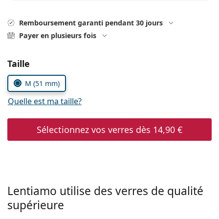
hors ligne
Toutes les marques
Persol
Remboursement garanti pendant 30 jours
Payer en plusieurs fois
Prada
Toutes les marques
Choisissez les paramètres
Taille
M (51 mm)
Quelle est ma taille?
Sélectionnez vos verres dès
14,90 €
Lentiamo utilise des verres de qualité
supérieure