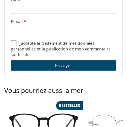
Autres
Sexe:
Unisex
Catégorie:
Lunettes de vue
E-mail
*
Marque:
Gucci
Code:
GG0392O 002 51
J’accepte le
traitement
de mes données
personnelles et la publication de mon commentaire
sur le site
Envoyer
Vous pourriez aussi aimer
BESTSELLER