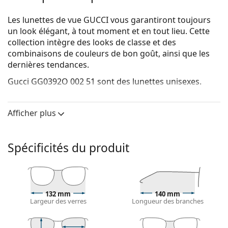
Les lunettes de vue GUCCI vous garantiront toujours
un look élégant, à tout moment et en tout lieu. Cette
collection intègre des looks de classe et des
combinaisons de couleurs de bon goût, ainsi que les
dernières tendances.
Gucci GG0392O 002 51
sont des lunettes unisexes.
Voyez de quoi vous avez l'air avec ces lunettes grâce à
la fonction d'essai virtuel de Lentiamo.
Afficher plus
Monture de lunettes de vue
La couleur noire de la monture s'accorde
Spécificités du produit
parfaitement avec tous les teints et des cheveux
blonds clairs, châtains clairs ou noirs.
Les montures rondes sont un choix idéal pour les
personnes ayant une forme de visage carrée
132 mm
140 mm
ou ovale.
Largeur des verres
Longueur des branches
La monture des lunettes de vue est en métal, qui
conserve bien sa forme et offre une grande stabilité