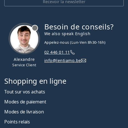
Recevoir la newsletter
Besoin de conseils?
hors ligne
We also speak English
Appelez-nous (Lun-Ven 8h30-16h)
02 446 01 11
Alexandre
info@lentiamo.be
Service Client
Shopping en ligne
Tout sur vos achats
Modes de paiement
Modes de livraison
Points relais