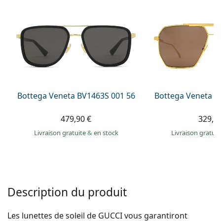
hors ligne
Toutes les marques
Persol
Prada
Toutes les marques
Bottega Veneta BV1463S 001 56
Bottega Veneta B
479,90 €
329,9
Livraison gratuite
&
en stock
Livraison gratui
Description du produit
Les lunettes de soleil de GUCCI vous garantiront