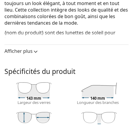
toujours un look élégant, à tout moment et en tout
lieu. Cette collection intègre des looks de qualité et des
combinaisons colorées de bon goût, ainsi que les
dernières tendances de la mode.
{nom du produit}
sont des lunettes de soleil pour
hommes.
Voyez à quoi vous ressemblez avec ces lunettes de
Afficher plus
soleil grâce à la fonction d'essayage virtuel de
Lentiamo.
Spécificités du produit
Monture de lunettes de soleil
La couleur dorée de la monture s'accorde
parfaitement avec tous les types de teint et des
cheveux châtain foncé.
143 mm
140 mm
Les
montures de lunettes de soleil pilotes
sont un
Largeur des verres
Longueur des branches
choix idéal pour les personnes ayant une forme de
visage carrée, ovale ou triangulaire.
La monture des lunettes de soleil est en métal, qui
tient bien sa forme et offre une grande stabilité et
46 mm
56 mm
17 mm