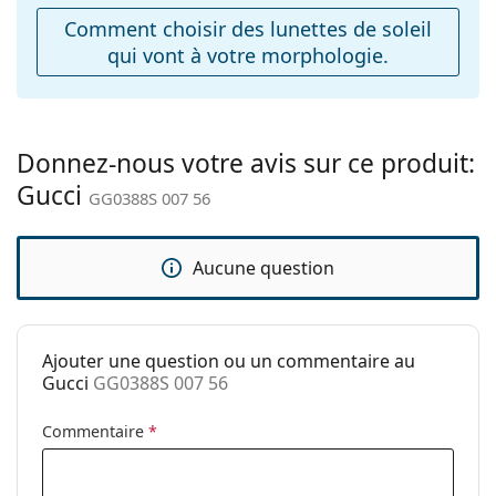
Étui:
Oui
Comment choisir des lunettes de soleil
Tissu de
Oui
qui vont à votre morphologie.
nettoyage:
Autres
Sexe:
Pour hommes
Donnez-nous votre avis sur ce produit:
Catégorie:
Lunettes de soleil
Gucci
GG0388S 007 56
Marque:
Gucci
Utilisation:
Mode
Aucune question
Code:
GG0388S 007 56
Ajouter une question ou un commentaire au
Gucci
GG0388S 007 56
Commentaire
*