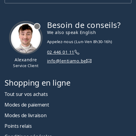
Besoin de conseils?
hors ligne
We also speak English
Appelez-nous (Lun-Ven 8h30-16h)
02 446 01 11
Alexandre
info@lentiamo.be
Service Client
Shopping en ligne
Tout sur vos achats
Modes de paiement
Modes de livraison
Points relais