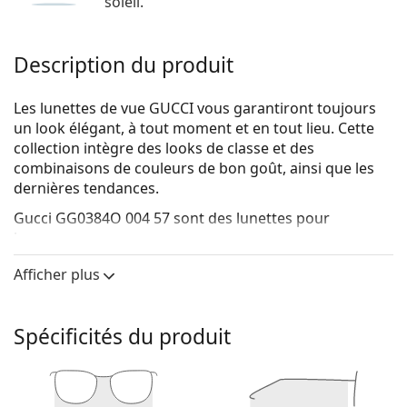
soleil.
Description du produit
Les lunettes de vue GUCCI vous garantiront toujours
un look élégant, à tout moment et en tout lieu. Cette
collection intègre des looks de classe et des
combinaisons de couleurs de bon goût, ainsi que les
dernières tendances.
Gucci GG0384O 004 57
sont des lunettes pour
hommes.
Voyez de quoi vous avez l'air avec ces lunettes grâce à
Afficher plus
la fonction d'essai virtuel de Lentiamo.
Monture de lunettes de vue
Spécificités du produit
La couleur noire de la monture s'accorde
parfaitement avec tous les teints et des cheveux
blonds clairs, châtains clairs ou noirs.