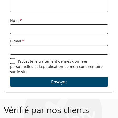
Accessoires
Étui:
Oui
Nom
*
Tissu de
Oui
nettoyage:
Autres
E-mail
*
Sexe:
Pour hommes
Catégorie:
Lunettes de vue
J’accepte le
traitement
de mes données
Marque:
Gucci
personnelles et la publication de mon commentaire
Code:
GG0384O 004 57
sur le site
Envoyer
Vérifié par nos clients