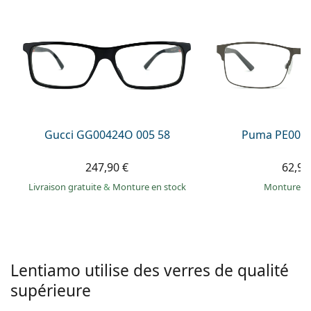
hors ligne
Toutes les marques
Persol
Prada
Toutes les marques
Gucci GG00424O 005 58
Puma PE0027
247,90 €
62,99
Livraison gratuite
&
Monture en stock
Monture e
Lentiamo utilise des verres de qualité
supérieure