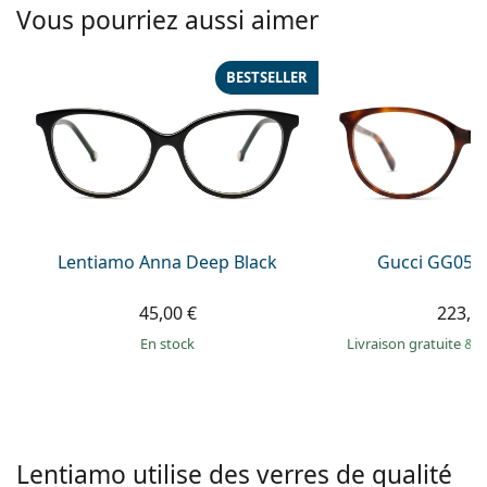
Solutions salines
Vous pourriez aussi aimer
02 446 01 11
Marc Jacobs
Gucci
Toutes les solutions
hors ligne
Toutes les marques
BESTSELLER
Persol
Prada
Toutes les marques
Lentiamo Anna Deep Black
Gucci GG055
45,00 €
223,9
en stock
Livraison gratuite
&
M
Lentiamo utilise des verres de qualité