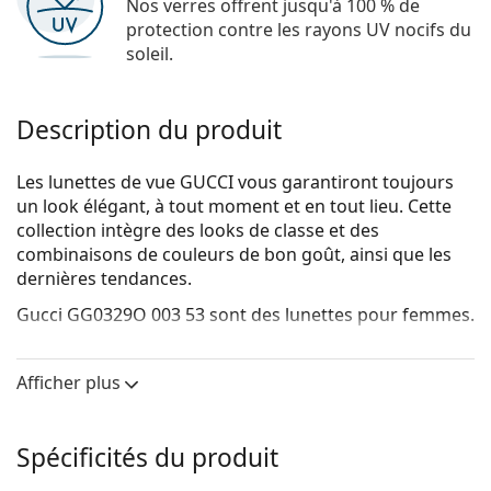
Nos verres offrent jusqu'à 100 % de
protection contre les rayons UV nocifs du
soleil.
Description du produit
Les lunettes de vue GUCCI vous garantiront toujours
un look élégant, à tout moment et en tout lieu. Cette
collection intègre des looks de classe et des
combinaisons de couleurs de bon goût, ainsi que les
dernières tendances.
Gucci GG0329O 003 53
sont des lunettes pour femmes.
Voyez de quoi vous avez l'air avec ces lunettes grâce à
la fonction d'essai virtuel de Lentiamo.
Afficher plus
Monture de lunettes de vue
La couleur noire de la monture s'accorde
Spécificités du produit
parfaitement avec tous les teints et des cheveux