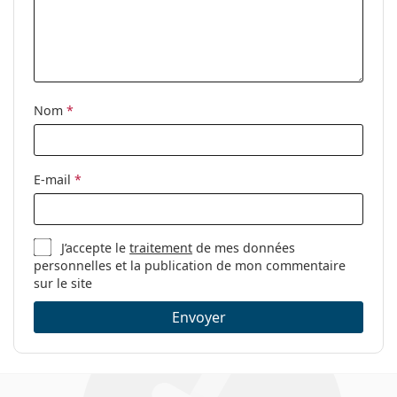
Accessoires
Étui:
Oui
Tissu de
Oui
nettoyage:
Nom
*
Autres
Sexe:
Pour femmes
Catégorie:
Lunettes de vue
E-mail
*
Marque:
Gucci
Code:
GG0329O 003 53
J’accepte le
traitement
de mes données
personnelles et la publication de mon commentaire
sur le site
Envoyer