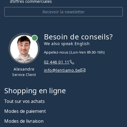
d’offres commerciales
Recevoir la newsletter
Besoin de conseils?
hors ligne
We also speak English
Appelez-nous (Lun-Ven 8h30-16h)
02 446 01 11
Alexandre
info@lentiamo.be
Service Client
Shopping en ligne
Tout sur vos achats
Modes de paiement
Modes de livraison