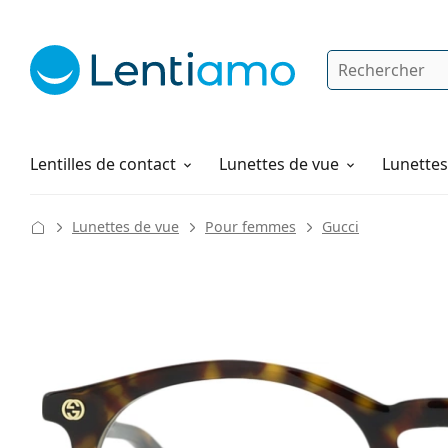
Rechercher
Je suis déjà client chez Lentiamo
Navigation sur le site
Solutions
Comment commander
Lentilles de contact
Lunettes de vue
Lunettes 
Lunettes de vue
Pour femmes
Gucci