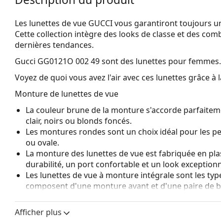
Les lunettes de vue GUCCI vous garantiront toujours un
Cette collection intègre des looks de classe et des com
dernières tendances.
Gucci GG0121O 002 49
sont des lunettes pour femmes.
Voyez de quoi vous avez l'air avec ces lunettes grâce à l
Monture de lunettes de vue
La couleur brune de la monture s'accorde parfaitem
clair, noirs ou blonds foncés.
Les montures rondes sont un choix idéal pour les p
ou ovale.
La monture des lunettes de vue est fabriquée en pla
durabilité, un port confortable et un look exceptionn
Les lunettes de vue à monture intégrale sont les typ
composent d'une monture avant et d'une paire de b
votre style grâce à leur design remarquable. L'un de l
fait qu'elles enferment entièrement le verre, et sur
Afficher plus
de monture convient à tous les verres, y compris le