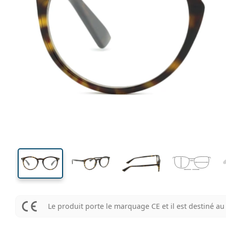
132 mm
Largeur des verres
Largeu
des verr
42 mm
49 mm
Largeur des verres
Largeur des verres
Le produit porte le marquage CE et il est destiné 