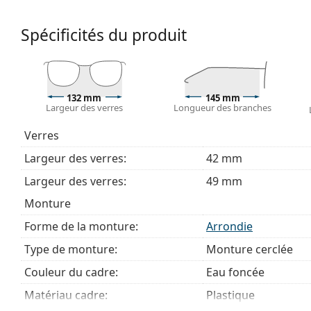
Accessoires
Spécificités du produit
Nous livrons les lunettes dans leur étui d'origine. La
Le chiffon fourni est idéal pour le nettoyage et l'en
livrés avec un sac en tissu au lieu d'un chiffon.
Explorez la gamme complète de
lunettes de vue
pour dé
132 mm
145 mm
Largeur des verres
Longueur des branches
des lunettes
si vous avez besoin d'aide pour choisir.
Ceci est un dispositif médical. Lisez le mode d'emploi ava
Verres
Largeur des verres:
42 mm
Largeur des verres:
49 mm
Monture
Forme de la monture:
Arrondie
Type de monture:
Monture cerclée
Couleur du cadre:
Eau foncée
Matériau cadre:
Plastique