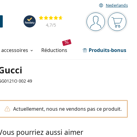
Nederlands
Barre de navigation
Évaluation
Vous êtes connec
Votre pa
4,7
/5
t accessoires
réductions
Produits-bonus
Gucci
GG0121O 002 49
Actuellement, nous ne vendons pas ce produit.
Vous pourriez aussi aimer