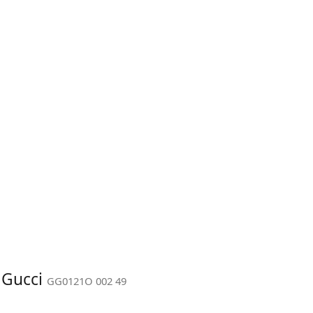
: Gucci
GG0121O 002 49