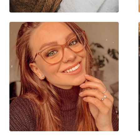
Marque:
Gucci
Code:
GG0121O 002 49