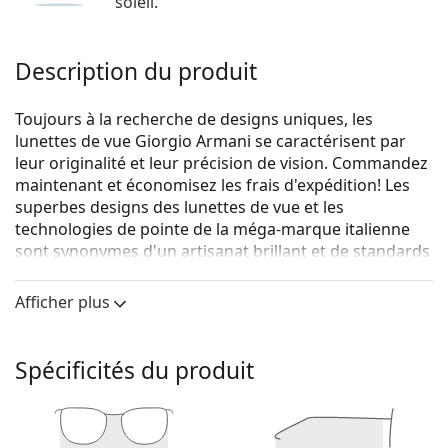
soleil.
Description du produit
Toujours à la recherche de designs uniques, les
lunettes de vue Giorgio Armani se caractérisent par
leur originalité et leur précision de vision. Commandez
maintenant et économisez les frais d'expédition! Les
superbes designs des lunettes de vue et les
technologies de pointe de la méga-marque italienne
sont synonymes d'un artisanat brillant et de standards
à la mode. Choisissez votre paire de lunettes de vue
pour un look unique.
Afficher plus
Giorgio Armani 0AR7187 5001 55
sont des lunettes
pour hommes.
Spécificités du produit
Voyez de quoi vous avez l'air avec ces lunettes grâce à
la fonction d'essai virtuel de Lentiamo.
Monture de lunettes de vue