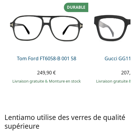
hors ligne
Toutes les marques
DURABLE
Persol
Prada
Toutes les marques
Tom Ford FT6058-B 001 58
Gucci GG113
249,90 €
207,9
Livraison gratuite
&
Monture en stock
Livraison gratuite
&
M
Lentiamo utilise des verres de qualité
supérieure