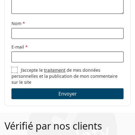
Tissu de
Oui
nettoyage:
Nom
*
Autres
Sexe:
Pour hommes
Catégorie:
Lunettes de vue
E-mail
*
Marque:
Giorgio Armani
Code:
0AR7187 5001 55
J’accepte le
traitement
de mes données
personnelles et la publication de mon commentaire
sur le site
Envoyer
Vérifié par nos clients